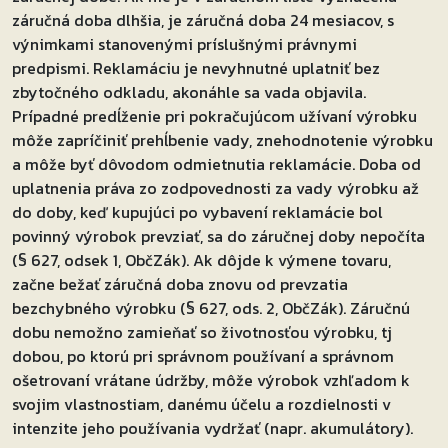
záručná doba dlhšia, je záručná doba 24 mesiacov, s
výnimkami stanovenými príslušnými právnymi
predpismi. Reklamáciu je nevyhnutné uplatniť bez
zbytočného odkladu, akonáhle sa vada objavila.
Prípadné predĺženie pri pokračujúcom užívaní výrobku
môže zapríčiniť prehĺbenie vady, znehodnotenie výrobku
a môže byť dôvodom odmietnutia reklamácie. Doba od
uplatnenia práva zo zodpovednosti za vady výrobku až
do doby, keď kupujúci po vybavení reklamácie bol
povinný výrobok prevziať, sa do záručnej doby nepočíta
(§ 627, odsek 1, ObčZák). Ak dôjde k výmene tovaru,
začne bežať záručná doba znovu od prevzatia
bezchybného výrobku (§ 627, ods. 2, ObčZák). Záručnú
dobu nemožno zamieňať so životnosťou výrobku, tj
dobou, po ktorú pri správnom používaní a správnom
ošetrovaní vrátane údržby, môže výrobok vzhľadom k
svojim vlastnostiam, danému účelu a rozdielnosti v
intenzite jeho používania vydržať (napr. akumulátory).