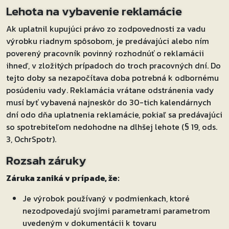
Lehota na vybavenie reklamácie
Ak uplatnil kupujúci právo zo zodpovednosti za vadu
výrobku riadnym spôsobom, je predávajúci alebo ním
poverený pracovník povinný rozhodnúť o reklamácii
ihneď, v zložitých prípadoch do troch pracovných dní. Do
tejto doby sa nezapočítava doba potrebná k odbornému
posúdeniu vady. Reklamácia vrátane odstránenia vady
musí byť vybavená najneskôr do 30-tich kalendárnych
dní odo dňa uplatnenia reklamácie, pokiaľ sa predávajúci
so spotrebiteľom nedohodne na dlhšej lehote (§ 19, ods.
3, OchrSpotr).
Rozsah záruky
Záruka zaniká v prípade, že:
Je výrobok používaný v podmienkach, ktoré
nezodpovedajú svojimi parametrami parametrom
uvedeným v dokumentácii k tovaru