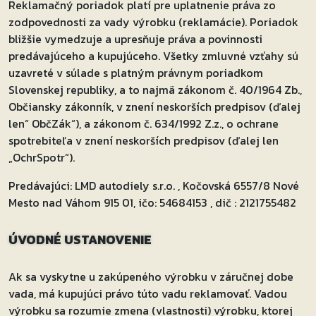
Reklamačný poriadok platí pre uplatnenie práva zo
zodpovednosti za vady výrobku (reklamácie). Poriadok
bližšie vymedzuje a upresňuje práva a povinnosti
predávajúceho a kupujúceho. Všetky zmluvné vzťahy sú
uzavreté v súlade s platným právnym poriadkom
Slovenskej republiky, a to najmä zákonom č. 40/1964 Zb.,
Občiansky zákonník, v znení neskorších predpisov (ďalej
len“ ObčZák“), a zákonom č. 634/1992 Z.z., o ochrane
spotrebiteľa v znení neskorších predpisov (ďalej len
„OchrSpotr“).
Predávajúci: LMD autodiely s.r.o. , Kočovská 6557/8 Nové
Mesto nad Váhom 915 01, ičo: 54684153 , dič : 2121755482
ÚVODNÉ USTANOVENIE
Ak sa vyskytne u zakúpeného výrobku v záručnej dobe
vada, má kupujúci právo túto vadu reklamovať. Vadou
výrobku sa rozumie zmena (vlastnosti) výrobku, ktorej