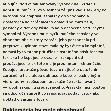
Kupujúci doručí reklamovaný výrobok na uvedenú
adresu. Kupujúci si vo vlastnom záujme vedie tak, aby bol
výrobok pre prepravu zabalený do vhodného a
dostatočne ho chrániaceho obalového materiálu,
poistený a tiež aby zásielka bola označená príslušnými
symbolmi. Výrobok musí byť kupujúcim zabalený vo
vhodnom obale, ktorý zabráni jeho poškodeniu pri
preprave, v úplnom stave, malo by byť čisté a kompletné,
nemusí byť vrátane príručiek a ostatného príslušenstva
tak, ako ho kupujúci prevzal pri zakúpení od
predávajúceho, ak toto nie je predmetom reklamácie.
Kupujúci preukáže pôvod tovaru najlepšie doložením
záručného listu alebo dokladu o kúpe, prípadne iným
vierohodným spôsobom preukáže, že reklamovaný
výrobok zakúpil u predávajúceho. Pri reklamácii poštou
sa odporúča starostlivo si uschovať podací lístok ako
doklad o zaslanie tovaru.
Reklamácia by mala obsahovať: