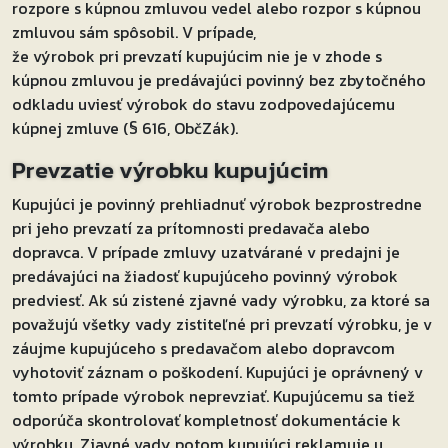
rozpore s kúpnou zmluvou vedel alebo rozpor s kúpnou
zmluvou sám spôsobil. V prípade,
že výrobok pri prevzatí kupujúcim nie je v zhode s
kúpnou zmluvou je predávajúci povinný bez zbytočného
odkladu uviesť výrobok do stavu zodpovedajúcemu
kúpnej zmluve (§ 616, ObčZák).
Prevzatie výrobku kupujúcim
Kupujúci je povinný prehliadnuť výrobok bezprostredne
pri jeho prevzatí za prítomnosti predavača alebo
dopravca. V prípade zmluvy uzatvárané v predajni je
predávajúci na žiadosť kupujúceho povinný výrobok
predviesť. Ak sú zistené zjavné vady výrobku, za ktoré sa
považujú všetky vady zistiteľné pri prevzatí výrobku, je v
záujme kupujúceho s predavačom alebo dopravcom
vyhotoviť záznam o poškodení. Kupujúci je oprávnený v
tomto prípade výrobok neprevziať. Kupujúcemu sa tiež
odporúča skontrolovať kompletnosť dokumentácie k
výrobku. Zjavné vady potom kupujúci reklamuje u