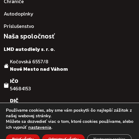
Chrániče
Autodoplnky
Príslušenstvo
Naša spoločnosť
LMD autodiely s. r. o.
Kočovská 6557/8
Nové Mesto nad Váhom
IČO
54684153
DIČ
SK2121755482
Používame cookies, aby sme vám poskytli čo najlepší zážitok z
našej webovej stránky.
Môžete sa dozvedieť viac o tom, ktoré cookies používame, alebo
© :: 2026
:: LMD autodiely s.r.o. :: Design & code by:
Ľuboš
nastavenia
.
ich vypnúť
Kaššovic - RGFcreative