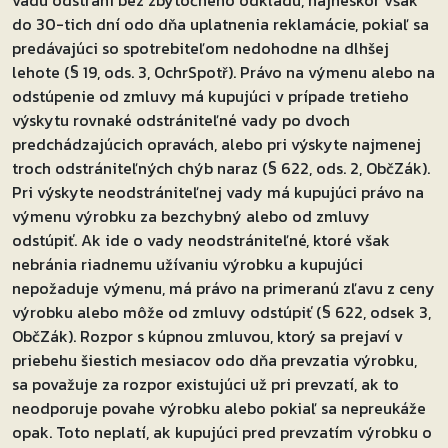
do 30-tich dní odo dňa uplatnenia reklamácie, pokiaľ sa
predávajúci so spotrebiteľom nedohodne na dlhšej
lehote (§ 19, ods. 3, OchrSpotř). Právo na výmenu alebo na
odstúpenie od zmluvy má kupujúci v prípade tretieho
výskytu rovnaké odstrániteľné vady po dvoch
predchádzajúcich opravách, alebo pri výskyte najmenej
troch odstrániteľných chýb naraz (§ 622, ods. 2, ObčZák).
Pri výskyte neodstrániteľnej vady má kupujúci právo na
výmenu výrobku za bezchybný alebo od zmluvy
odstúpiť. Ak ide o vady neodstrániteľné, ktoré však
nebránia riadnemu užívaniu výrobku a kupujúci
nepožaduje výmenu, má právo na primeranú zľavu z ceny
výrobku alebo môže od zmluvy odstúpiť (§ 622, odsek 3,
ObčZák). Rozpor s kúpnou zmluvou, ktorý sa prejaví v
priebehu šiestich mesiacov odo dňa prevzatia výrobku,
sa považuje za rozpor existujúci už pri prevzatí, ak to
neodporuje povahe výrobku alebo pokiaľ sa nepreukáže
opak. Toto neplatí, ak kupujúci pred prevzatím výrobku o