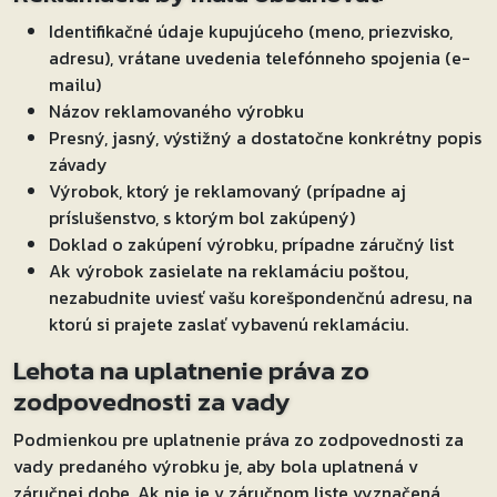
Identifikačné údaje kupujúceho (meno, priezvisko,
adresu), vrátane uvedenia telefónneho spojenia (e-
mailu)
Názov reklamovaného výrobku
Presný, jasný, výstižný a dostatočne konkrétny popis
závady
Výrobok, ktorý je reklamovaný (prípadne aj
príslušenstvo, s ktorým bol zakúpený)
Doklad o zakúpení výrobku, prípadne záručný list
Ak výrobok zasielate na reklamáciu poštou,
nezabudnite uviesť vašu korešpondenčnú adresu, na
ktorú si prajete zaslať vybavenú reklamáciu.
Lehota na uplatnenie práva zo
zodpovednosti za vady
Podmienkou pre uplatnenie práva zo zodpovednosti za
vady predaného výrobku je, aby bola uplatnená v
záručnej dobe. Ak nie je v záručnom liste vyznačená