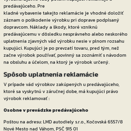
predávajúceho. Pre
kladné vybavenie takejto reklamácie je vhodné doložiť
záznam o poškodenie výrobku pri doprave podpísaný
dopravcom. Náklady a škody, ktoré vzniknú
predávajúcemu v dôsledku nesprávneho alebo neskorého
uplatnenia zjavných vád výrobku nesie v plnom rozsahu
kupujúci. Kupujúci je po prevzatí tovaru, pred tým, než
začne výrobok používať, povinný sa zoznámiť s návodom
na obsluhu a účelom, na ktorý je výrobok určený.
Spôsob uplatnenia reklamácie
V prípade vád výrobkov zakúpených u predávajúceho,
ktoré sa vyskytnú v záručnej dobe, má kupujúci právo
výrobok reklamovať :
Osobne v prevádzke predávajúceho
Poštou na adresu: LMD autodiely s.r.o., Kočovská 6557/8
Nové Mesto nad Váhom, PSČ 915 01