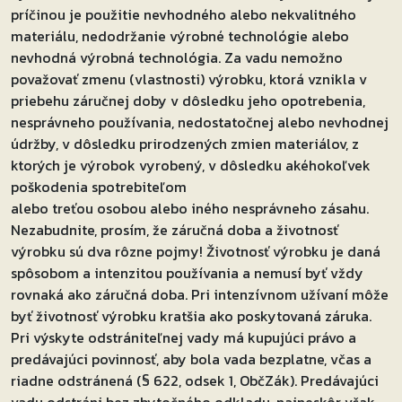
príčinou je použitie nevhodného alebo nekvalitného
materiálu, nedodržanie výrobné technológie alebo
nevhodná výrobná technológia. Za vadu nemožno
považovať zmenu (vlastnosti) výrobku, ktorá vznikla v
priebehu záručnej doby v dôsledku jeho opotrebenia,
nesprávneho používania, nedostatočnej alebo nevhodnej
údržby, v dôsledku prirodzených zmien materiálov, z
ktorých je výrobok vyrobený, v dôsledku akéhokoľvek
poškodenia spotrebiteľom
alebo treťou osobou alebo iného nesprávneho zásahu.
Nezabudnite, prosím, že záručná doba a životnosť
výrobku sú dva rôzne pojmy! Životnosť výrobku je daná
spôsobom a intenzitou používania a nemusí byť vždy
rovnaká ako záručná doba. Pri intenzívnom užívaní môže
byť životnosť výrobku kratšia ako poskytovaná záruka.
Pri výskyte odstrániteľnej vady má kupujúci právo a
predávajúci povinnosť, aby bola vada bezplatne, včas a
riadne odstránená (§ 622, odsek 1, ObčZák). Predávajúci
vadu odstráni bez zbytočného odkladu, najneskôr však