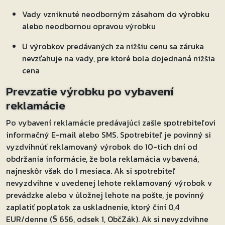
Vady vzniknuté neodborným zásahom do výrobku
alebo neodbornou opravou výrobku
U výrobkov predávaných za nižšiu cenu sa záruka
nevzťahuje na vady, pre ktoré bola dojednaná nižšia
cena
Prevzatie výrobku po vybavení
reklamácie
Po vybavení reklamácie predávajúci zašle spotrebiteľovi
informačný E-mail alebo SMS. Spotrebiteľ je povinný si
vyzdvihnúť reklamovaný výrobok do 10-tich dní od
obdržania informácie, že bola reklamácia vybavená,
najneskôr však do 1 mesiaca. Ak si spotrebiteľ
nevyzdvihne v uvedenej lehote reklamovaný výrobok v
prevádzke alebo v úložnej lehote na pošte, je povinný
zaplatiť poplatok za uskladnenie, ktorý činí 0,4
EUR/denne (§ 656, odsek 1, ObčZák). Ak si nevyzdvihne