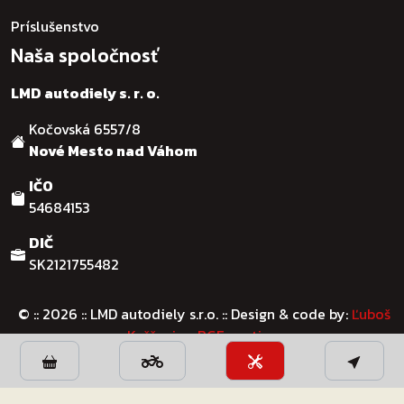
Príslušenstvo
Naša spoločnosť
LMD autodiely s. r. o.
Kočovská 6557/8
Nové Mesto nad Váhom
IČO
54684153
DIČ
Používame cookies, aby sme vám poskytli čo najlepší
zážitok z našej webovej stránky.
SK2121755482
Môžete sa dozvedieť viac o tom, ktoré cookies používame,
alebo ich vypnúť
nastavenia
.
© :: 2026
:: LMD autodiely s.r.o. :: Design & code by:
Ľuboš
Prijať všetky
Odmietnuť všetky
Kaššovic - RGFcreative
Close GDPR Cookie Banner
Nastavenia cookies