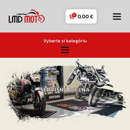
0,00
€
Vyberte si kategóriu
SERVISNÁ DIELŇA