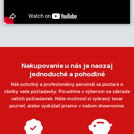
Nakupovanie u nás je naozaj
jednoduché a pohodlné
Náš ochotný a profesionálny personál sa postará o
všetky vaše požiadavky. Poradíme s výberom na základe
vašich požiadaviek. Máte možnosť si vybraný tovar
pozrieť, alebo vyskúšať priamo v našom showroome.