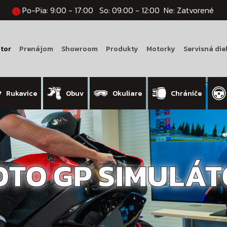
Po-Pia: 9:00 - 17:00
So: 09:00 - 12:00
Ne: Zatvorené
tor
Prenájom
Showroom
Produkty
Motorky
Servisná die
Rukavice
Obuv
Okuliare
Chrániče
TO GP SIMULÁ