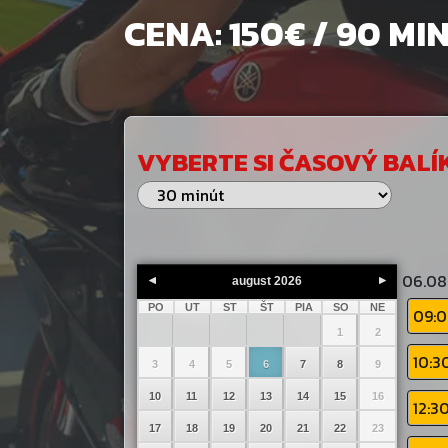
CENA: 150€ / 90 MI
VYBERTE SI ČASOVÝ BALÍ
06.08
august
2026
PO
UT
ST
ŠT
PIA
SO
NE
09:
1
2
10:3
3
4
5
6
7
8
9
10
11
12
13
14
15
16
12:3
17
18
19
20
21
22
23