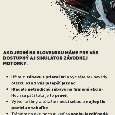
AKO JEDINÍ NA SLOVENSKU
MÁME PRE VÁS
DOSTUPNÝ AJ SIMULÁTOR ZÁVODNEJ
MOTORKY.
Užite si
zábavu s priateľmi
a vyriešte tak navždy
otázku,
kto z vás je lepší jazdec
.
Hľadáte
netradičnú zábavu na firmenú akciu
?
Nech sa páči toto je to
pravé
.
Vytvorte tímy a súťažte medzi sebou o
najlepšiu
pozíciu v tabuľke
.
Trénujte na okruhoch aj keď sa
vonku jazdiť nedá
.