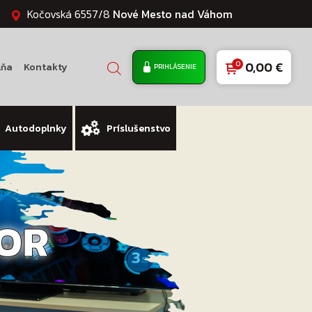
Kočovská 6557/8
Nové Mesto nad Váhom
0,00
€
lňa
Kontakty
PRIHLÁSENIE
Autodoplnky
Príslušenstvo
TOR