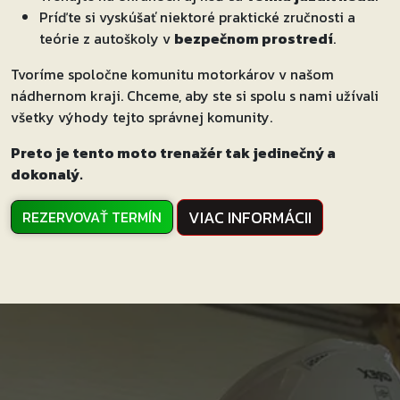
Príďte si vyskúšať niektoré praktické zručnosti a
teórie z autoškoly v
bezpečnom prostredí
.
Tvoríme spoločne komunitu motorkárov v našom
nádhernom kraji. Chceme, aby ste si spolu s nami užívali
všetky výhody tejto správnej komunity.
Preto je tento moto trenažér tak jedinečný a
dokonalý.
VIAC INFORMÁCII
REZERVOVAŤ TERMÍN