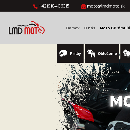
+421918406315
moto@lmdmoto.sk
Domov
O nás
Moto GP simulá
Prilby
Oblečenie
MO