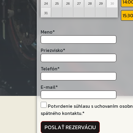
14:0
24
25
26
27
28
29
30
31
15:3
Meno
*
Priezvisko
*
Telefón
*
E-mail
*
Potvrdenie súhlasu s uchovaním osobn
spätného kontaktu.
*
POSLAŤ REZERVÁCIU