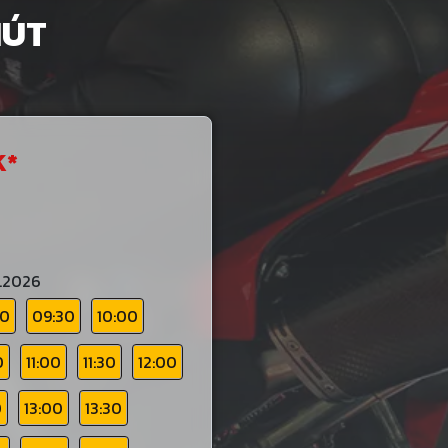
NÚT
K
*
.2026
00
09:30
10:00
0
11:00
11:30
12:00
0
13:00
13:30