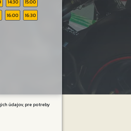
0
14:30
15:00
0
16:00
16:30
ých údajov, pre potreby