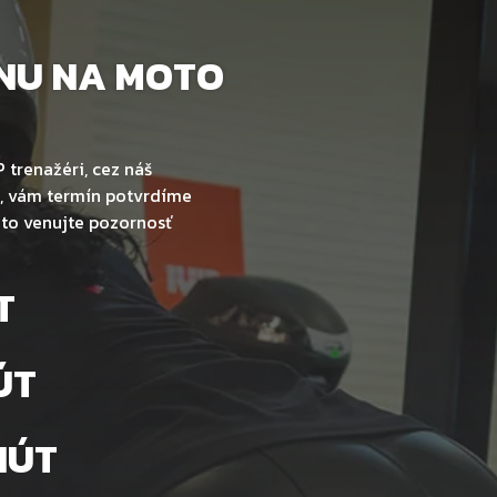
NU NA MOTO
 trenažéri, cez náš
u, vám termín potvrdíme
eto venujte pozornosť
T
ÚT
NÚT