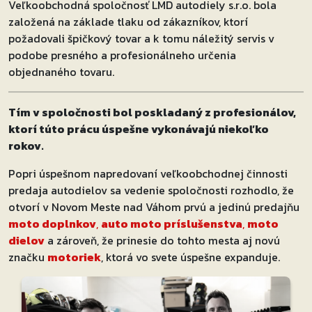
Veľkoobchodná spoločnosť LMD autodiely s.r.o. bola
založená na základe tlaku od zákazníkov, ktorí
požadovali špičkový tovar a k tomu náležitý servis v
podobe presného a profesionálneho určenia
objednaného tovaru.
Tím v spoločnosti bol poskladaný z profesionálov,
ktorí túto prácu úspešne vykonávajú niekoľko
rokov.
Popri úspešnom napredovaní veľkoobchodnej činnosti
predaja autodielov sa vedenie spoločnosti rozhodlo, že
otvorí v Novom Meste nad Váhom prvú a jedinú predajňu
moto doplnkov
,
auto moto príslušenstva
,
moto
dielov
a zároveň, že prinesie do tohto mesta aj novú
značku
motoriek
, ktorá vo svete úspešne expanduje.