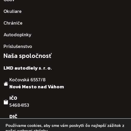
Okuliare
Chrániče
Autodoplnky
Príslušenstvo
Naša spoločnosť
LMD autodiely s. r. o.
Kočovská 6557/8
Nové Mesto nad Váhom
IČO
54684153
DIČ
SK2121755482
Používame cookies, aby sme vám poskytli čo najlepší zážitok z
našej webovej stránky.