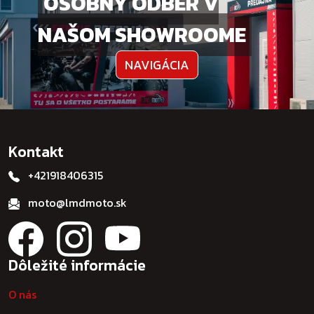
OSOBNÝ ODBER V
NAŠOM SHOWROOME
NAVIGÁCIA
Kontakt
+421918406315
moto@lmdmoto.sk
Dôležité informácie
O nás