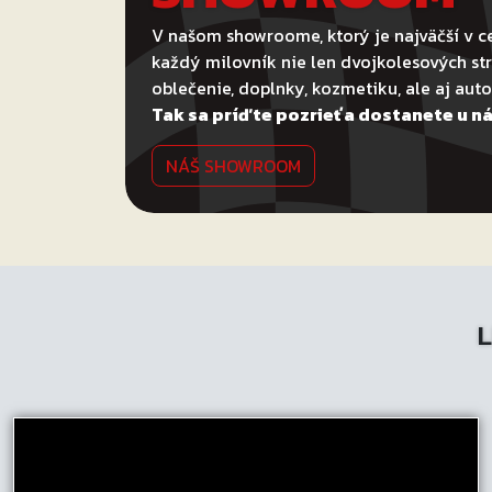
V našom showroome, ktorý je najväčší v ce
každý milovník nie len dvojkolesových str
oblečenie, doplnky, kozmetiku, ale aj au
Tak sa príďte pozrieť a dostanete u ná
NÁŠ SHOWROOM
L