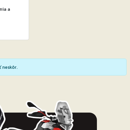
nia a
 neskôr.