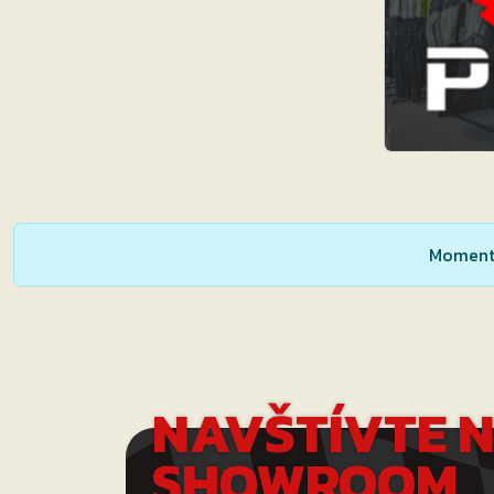
Momentá
NAVŠTÍVTE 
SHOWROOM