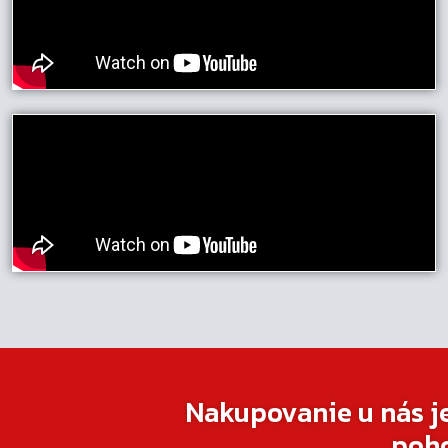
Nakupovanie u nás j
poh