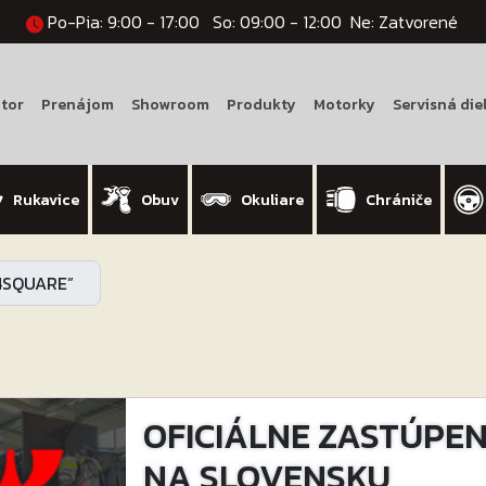
Po-Pia: 9:00 - 17:00
So: 09:00 - 12:00
Ne: Zatvorené
tor
Prenájom
Showroom
Produkty
Motorky
Servisná die
Rukavice
Obuv
Okuliare
Chrániče
“4SQUARE”
OFICIÁLNE ZASTÚPENI
NA SLOVENSKU