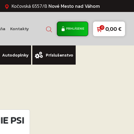
Kočovská 6557/8
Nové Mesto nad Váhom
0,00
€
lňa
Kontakty
PRIHLÁSENIE
Autodoplnky
Príslušenstvo
E PSI