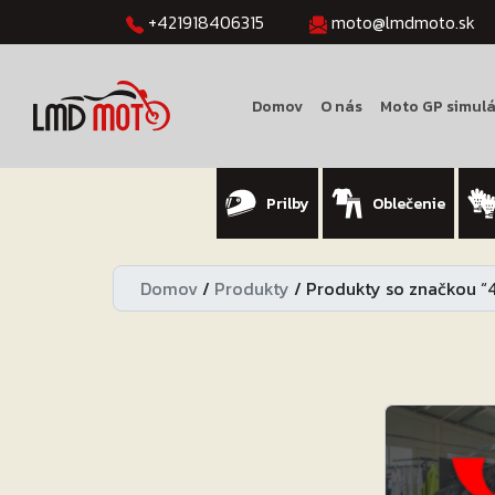
+421918406315
moto@lmdmoto.sk
Domov
O nás
Moto GP simulá
Prilby
Oblečenie
Domov
/
Produkty
/
Produkty so značkou 