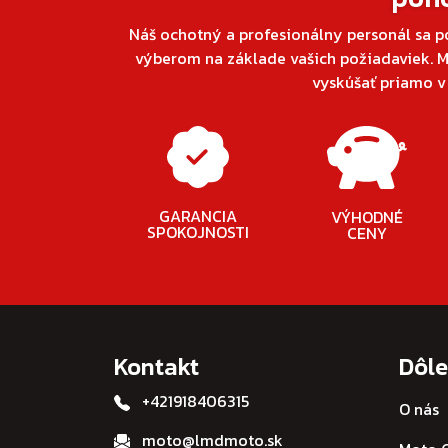
Náš ochotný a profesionálny personál sa p
výberom na základe vašich požiadaviek. M
vyskúšať priamo 
GARANCIA
VÝHODNÉ
SPOKOJNOSTI
CENY
Kontakt
Dôle
+421918406315
O nás
moto@lmdmoto.sk