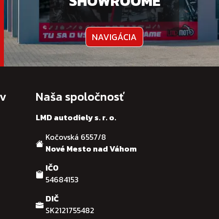
SHOWROOME
NAVIGÁCIA
ov
Naša spoločnosť
LMD autodiely s. r. o.
Kočovská 6557/8
Nové Mesto nad Váhom
IČO
54684153
DIČ
SK2121755482