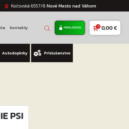
Kočovská 6557/8
Nové Mesto nad Váhom
0,00
€
lňa
Kontakty
PRIHLÁSENIE
Autodoplnky
Príslušenstvo
E PSI