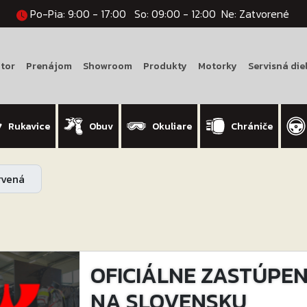
Po-Pia: 9:00 - 17:00
So: 09:00 - 12:00
Ne: Zatvorené
tor
Prenájom
Showroom
Produkty
Motorky
Servisná die
Rukavice
Obuv
Okuliare
Chrániče
ervená
OFICIÁLNE ZASTÚPENI
NA SLOVENSKU