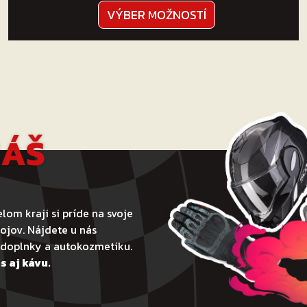
Tento
VÝBER MOŽNOSTÍ
produkt
má
viacero
variantov.
Možnosti
si
môžete
NÁŠ
vybrať
na
stránke
produktu.
lom kraji si príde na svoje
ojov. Nájdete u nás
todoplnky a autokozmetiku.
s aj kávu.