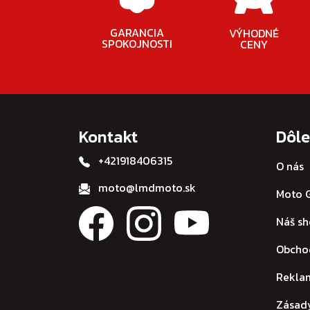
GARANCIA
VÝHODNÉ
SPOKOJNOSTI
CENY
Kontakt
Dôle
+421918406315
O nás
moto@lmdmoto.sk
Moto G
Náš s
Obcho
Rekla
Zásad