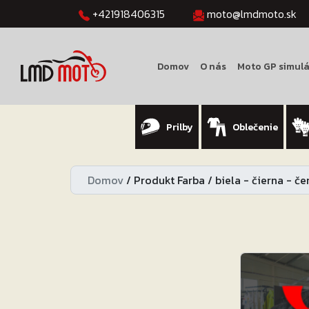
+421918406315
moto@lmdmoto.sk
Domov
O nás
Moto GP simulá
Prilby
Oblečenie
Domov
/
Produkt Farba
/
biela - čierna - č