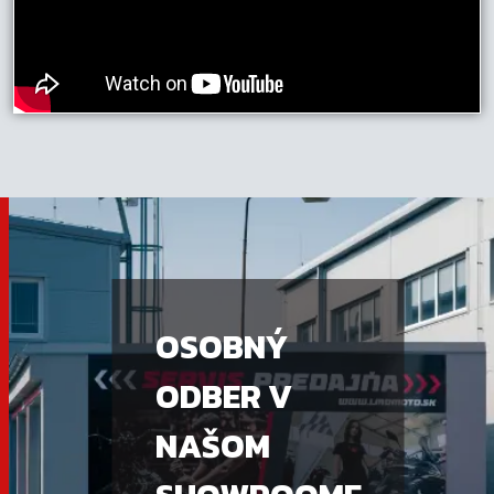
OSOBNÝ
ODBER V
NAŠOM