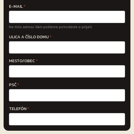
E-MAIL
*
Na túto adresu Vám pošleme potvrdenie o prijatí.
ULICA A ČÍSLO DOMU
*
MESTO/OBEC
*
PSČ
*
TELEFÓN
*