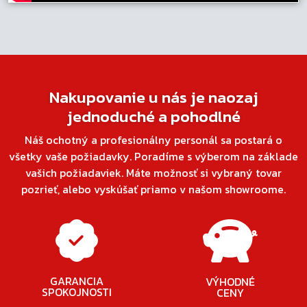
Nakupovanie u nás je naozaj
jednoduché a pohodlné
Náš ochotný a profesionálny personál sa postará o
všetky vaše požiadavky. Poradíme s výberom na základe
vašich požiadaviek. Máte možnosť si vybraný tovar
pozrieť, alebo vyskúšať priamo v našom showroome.
GARANCIA
VÝHODNÉ
SPOKOJNOSTI
CENY