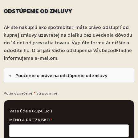
ODSTÚPENIE OD ZMLUVY
Ak ste nakúpili ako spotrebiteľ, máte právo odstúpiť od
kúpnej zmluvy uzavretej na diaľku bez uvedenia dôvodu
do 14 dní od prevzatia tovaru. Vyplňte formulár nižšie a
odošlite ho. O prijatí Vášho odstúpenia Vás bezodkladne
informujeme e-mailom.
+
Poučenie o práve na odstúpenie od zmluvy
Polia označené
*
sú povinné.
Vaše údaje (kupujúci)
MENO A PRIEZVISKO
*