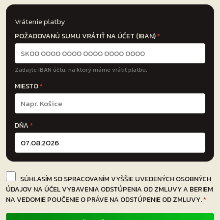
Vrátenie platby
POŽADOVANÚ SUMU VRÁTIŤ NA ÚČET (IBAN)
*
Zadajte IBAN účtu, na ktorý máme vrátiť platbu.
MIESTO
*
DŇA
*
SÚHLASÍM SO SPRACOVANÍM VYŠŠIE UVEDENÝCH OSOBNÝCH
ÚDAJOV NA ÚČEL VYBAVENIA ODSTÚPENIA OD ZMLUVY A BERIEM
NA VEDOMIE POUČENIE O PRÁVE NA ODSTÚPENIE OD ZMLUVY.
*