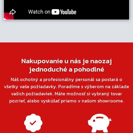
Nakupovanie u nás je naozaj
jednoduché a pohodlné
Náš ochotný a profesionálny personál sa postará o
všetky vaše požiadavky. Poradíme s výberom na základe
vašich požiadaviek. Máte možnosť si vybraný tovar
pozrieť, alebo vyskúšať priamo v našom showroome.