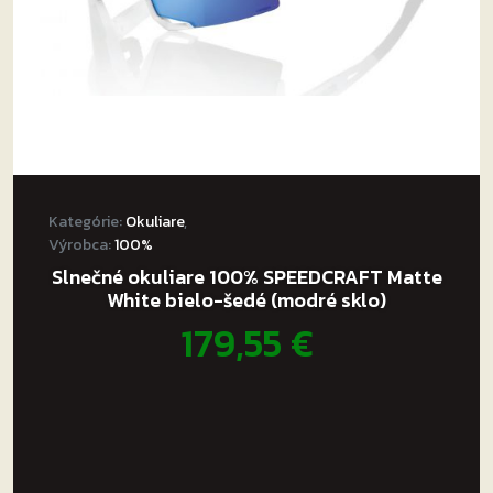
Kategórie:
Okuliare
,
Výrobca:
100%
Slnečné okuliare 100% SPEEDCRAFT Matte
White bielo-šedé (modré sklo)
179,55
€