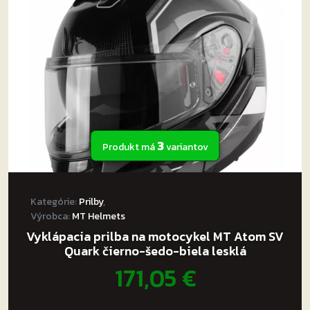
môžete
vybrať
na
stránke
produktu.
3
Produkt má
variantov
Kategórie:
Prilby
,
Výrobca:
MT Helmets
Vyklápacia prilba na motocykel MT Atom SV
Quark čierno-šedo-biela lesklá
171,05
€