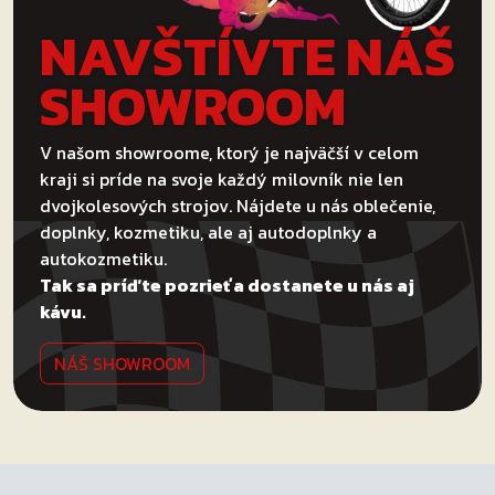
NAVŠTÍVTE NÁŠ
SHOWROOM
V našom showroome, ktorý je najväčší v celom
kraji si príde na svoje každý milovník nie len
dvojkolesových strojov. Nájdete u nás oblečenie,
doplnky, kozmetiku, ale aj autodoplnky a
autokozmetiku.
Tak sa príďte pozrieť a dostanete u nás aj
kávu.
NÁŠ SHOWROOM