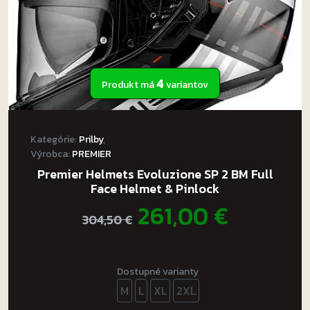
4
Produkt má
variantov
Kategórie:
Prilby
,
Výrobca:
PREMIER
Premier Helmets Evoluzione SP 2 BM Full
Face Helmet & Pinlock
Pôvodná
Aktuál
261,00
€
304,50
€
cena
cena
bola:
je:
Dostupné varianty
M
L
XL
2XL
304,50 €.
261,00 