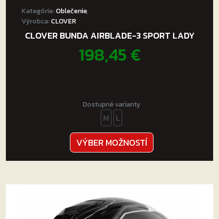
Kategórie:
Oblečenie
,
Výrobca:
CLOVER
CLOVER BUNDA AIRBLADE-3 SPORT LADY
198,45
€
Dostupné varianty
M
L
Tento
VÝBER MOŽNOSTÍ
produkt
má
viacero
variantov.
Možnosti
si