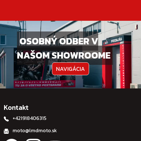
OSOBNÝ ODBER V
NAŠOM SHOWROOME
NAVIGÁCIA
Kontakt
+421918406315
moto@lmdmoto.sk