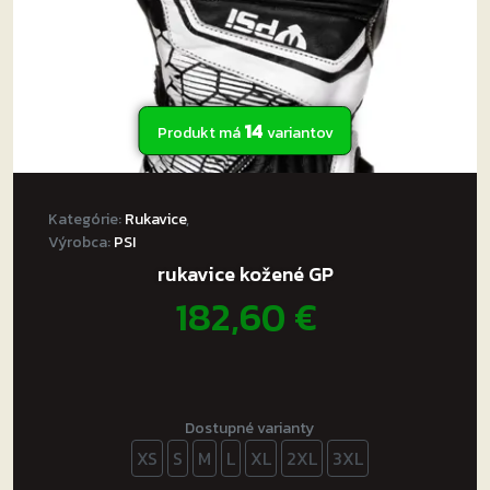
14
Produkt má
variantov
Kategórie:
Rukavice
,
Výrobca:
PSI
rukavice kožené GP
182,60
€
Dostupné varianty
XS
S
M
L
XL
2XL
3XL