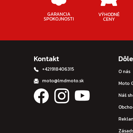
GARANCIA
VÝHODNÉ
SPOKOJNOSTI
CENY
Kontakt
Dôle
+421918406315
O nás
moto@lmdmoto.sk
Moto G
Náš s
Obcho
Rekla
Zásad