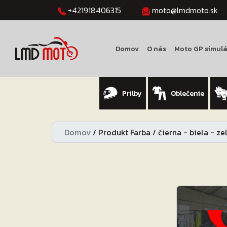
+421918406315
moto@lmdmoto.sk
Domov
O nás
Moto GP simulá
Prilby
Oblečenie
Domov
/
Produkt Farba
/
čierna - biela - z