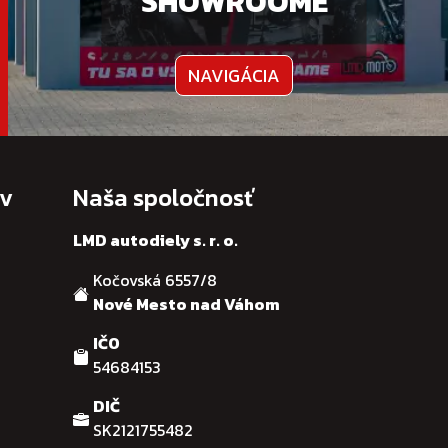
SHOWROOME
NAVIGÁCIA
ov
Naša spoločnosť
LMD autodiely s. r. o.
Kočovská 6557/8
Nové Mesto nad Váhom
IČO
54684153
DIČ
SK2121755482