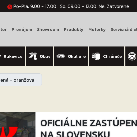
Po-Pia: 9:00 - 17:00
So: 09:00 - 12:00
Ne: Zatvorené
tor
Prenájom
Showroom
Produkty
Motorky
Servisná die
Rukavice
Obuv
Okuliare
Chrániče
elená - oranžová
OFICIÁLNE ZASTÚPENI
NA SLOVENSKU