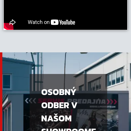
OSOBNÝ
ODBER V
NAŠOM