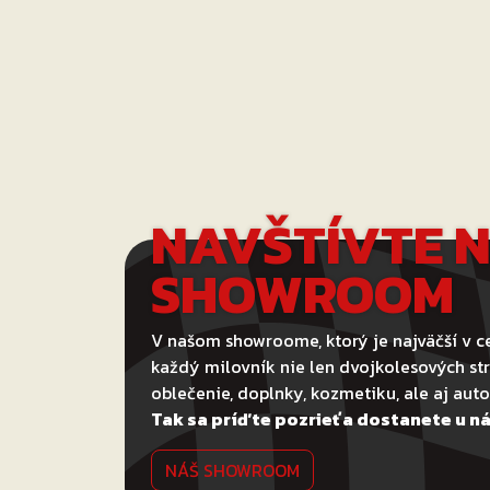
NAVŠTÍVTE 
SHOWROOM
V našom showroome, ktorý je najväčší v ce
každý milovník nie len dvojkolesových str
oblečenie, doplnky, kozmetiku, ale aj au
Tak sa príďte pozrieť a dostanete u ná
NÁŠ SHOWROOM