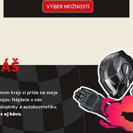
Tento
VÝBER MOŽNOSTÍ
produkt
má
viacero
variantov.
Možnosti
si
môžete
NÁŠ
vybrať
na
stránke
produktu.
lom kraji si príde na svoje
ojov. Nájdete u nás
todoplnky a autokozmetiku.
s aj kávu.