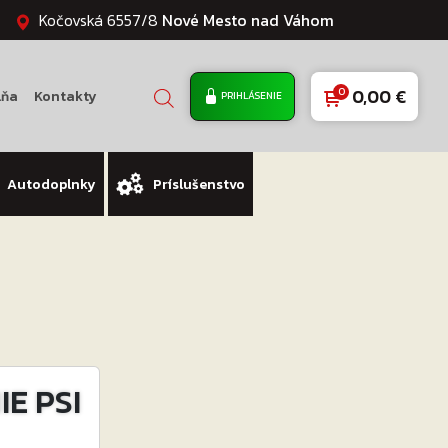
Kočovská 6557/8
Nové Mesto nad Váhom
0,00
€
lňa
Kontakty
PRIHLÁSENIE
Autodoplnky
Príslušenstvo
E PSI