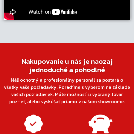
Nakupovanie u nás je naozaj
jednoduché a pohodlné
Náš ochotný a profesionálny personál sa postará o
všetky vaše požiadavky. Poradíme s výberom na základe
vašich požiadaviek. Máte možnosť si vybraný tovar
pozrieť, alebo vyskúšať priamo v našom showroome.