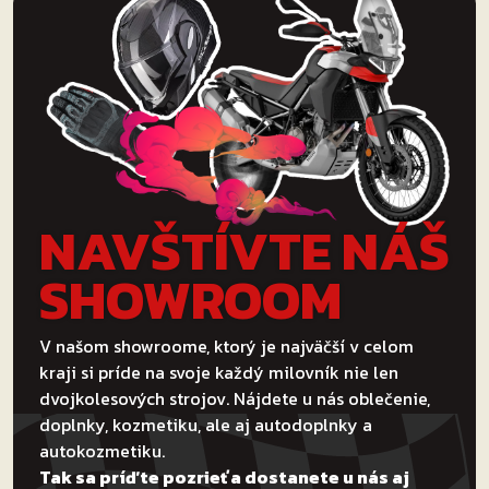
môžete
vybrať
na
stránke
produktu.
NAVŠTÍVTE NÁŠ
SHOWROOM
V našom showroome, ktorý je najväčší v celom
kraji si príde na svoje každý milovník nie len
dvojkolesových strojov. Nájdete u nás oblečenie,
doplnky, kozmetiku, ale aj autodoplnky a
autokozmetiku.
Tak sa príďte pozrieť a dostanete u nás aj