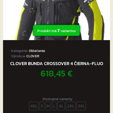
7
Produkt má
variantov
Kategórie:
Oblečenie
,
Výrobca:
CLOVER
CLOVER BUNDA CROSSOVER 4 ČIERNA-FLUO
618,45
€
Dostupné varianty
4XL
S
M
L
XL
2XL
3XL