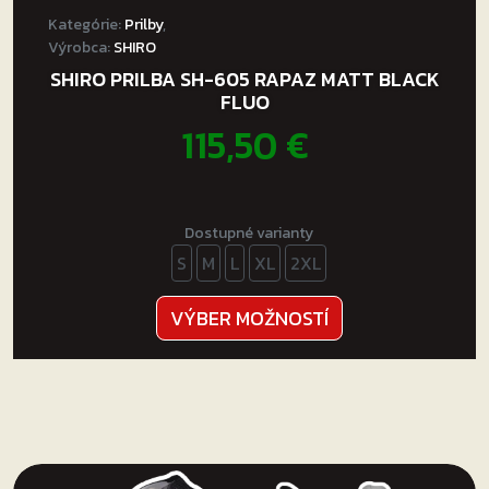
Kategórie:
Prilby
,
Výrobca:
SHIRO
SHIRO PRILBA SH-605 RAPAZ MATT BLACK
FLUO
115,50
€
Dostupné varianty
S
M
L
XL
2XL
Tento
VÝBER MOŽNOSTÍ
produkt
má
viacero
variantov.
Možnosti
si