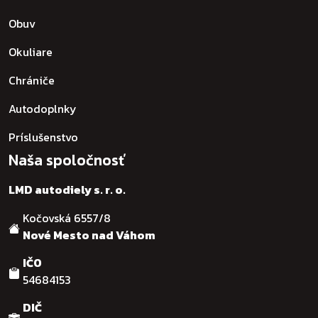
Obuv
Okuliare
Chrániče
Autodoplnky
Príslušenstvo
Naša spoločnosť
LMD autodiely s. r. o.
Kočovská 6557/8
Nové Mesto nad Váhom
IČO
54684153
DIČ