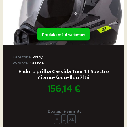
3
Produkt má
variantov
Kategórie:
Prilby
,
Výrobca:
Cassida
Enduro prilba Cassida Tour 1.1 Spectre
čierno-šedo-fluo žltá
156,14
€
Dostupné varianty
M
L
XL