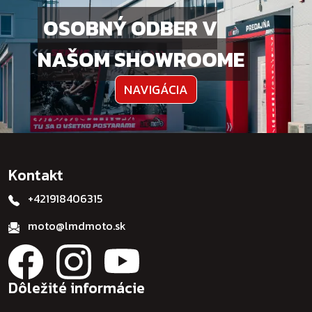
OSOBNÝ ODBER V
NAŠOM SHOWROOME
NAVIGÁCIA
Kontakt
+421918406315
moto@lmdmoto.sk
Dôležité informácie