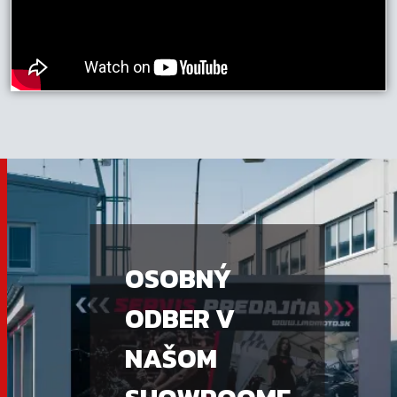
OSOBNÝ
ODBER V
NAŠOM