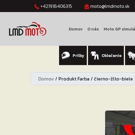
+421918406315
moto@lmdmoto.sk
Domov
O nás
Moto GP simulá
Prilby
Oblečenie
Domov
/
Produkt Farba
/
čierno-žlto-biele