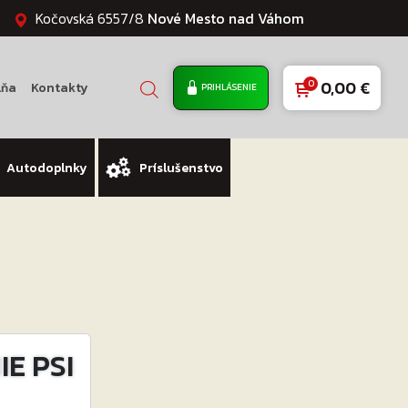
Kočovská 6557/8
Nové Mesto nad Váhom
0,00
€
lňa
Kontakty
PRIHLÁSENIE
Autodoplnky
Príslušenstvo
E PSI