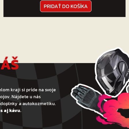
PRIDAŤ DO KOŠÍKA
NÁŠ
lom kraji si príde na svoje
ojov. Nájdete u nás
todoplnky a autokozmetiku.
s aj kávu.