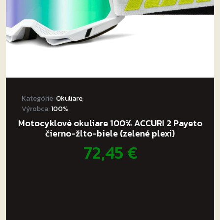
Kategórie:
Okuliare
,
Výrobca:
100%
Motocyklové okuliare 100% ACCURI 2 Payeto
čierno-žlto-biele (zelené plexi)
72,45
€