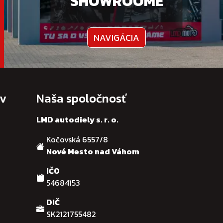
SHOWROOME
NAVIGÁCIA
ov
Naša spoločnosť
LMD autodiely s. r. o.
Kočovská 6557/8
Nové Mesto nad Váhom
IČO
54684153
DIČ
SK2121755482