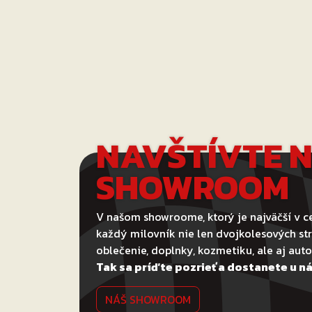
NAVŠTÍVTE 
SHOWROOM
V našom showroome, ktorý je najväčší v ce
každý milovník nie len dvojkolesových str
oblečenie, doplnky, kozmetiku, ale aj au
Tak sa príďte pozrieť a dostanete u ná
NÁŠ SHOWROOM