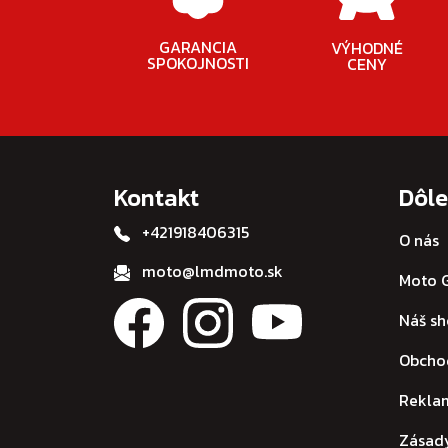
GARANCIA
VÝHODNÉ
SPOKOJNOSTI
CENY
Kontakt
Dôle
+421918406315
O nás
moto@lmdmoto.sk
Moto G
Náš s
Obcho
Rekla
Zásad