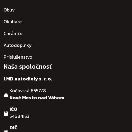
Obuv
Okuliare
Chrániče
Autodoplnky
Príslušenstvo
Naša spoločnosť
LMD autodiely s. r. o.
Kočovská 6557/8
Nové Mesto nad Váhom
IČO
54684153
DIČ