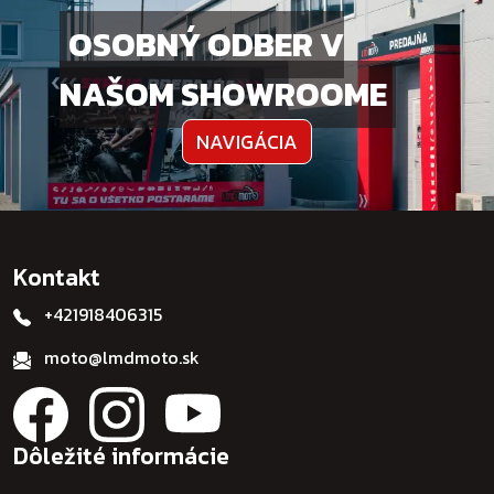
OSOBNÝ ODBER V
NAŠOM SHOWROOME
NAVIGÁCIA
Kontakt
+421918406315
moto@lmdmoto.sk
Dôležité informácie