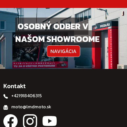
OSOBNÝ ODBER V
NAŠOM SHOWROOME
NAVIGÁCIA
Kontakt
+421918406315
moto@lmdmoto.sk