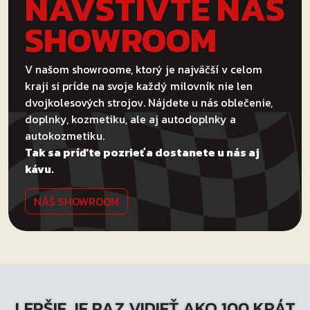
NAVŠTÍVTE NÁŠ
SHOWROOM
V našom showroome, ktorý je najväčší v celom
kraji si príde na svoje každý milovník nie len
dvojkolesových strojov. Nájdete u nás oblečenie,
doplnky, kozmetiku, ale aj autodoplnky a
autokozmetiku.
Tak sa príďte pozrieť a dostanete u nás aj
kávu.
NÁŠ SHOWROOM
LEPŠIE JE RAZ VIDIEŤ AKO 100 KRÁT