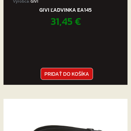
Výrobca:
GIVI
GIVI ĽADVINKA EA145
31,45
€
PRIDAŤ DO KOŠÍKA