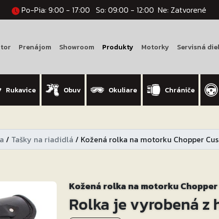
Po-Pia: 9:00 - 17:00
So: 09:00 - 12:00
Ne: Zatvorené
tor
Prenájom
Showroom
Produkty
Motorky
Servisná die
Rukavice
Obuv
Okuliare
Chrániče
a
/
Tašky na riadidlá
/
Kožená rolka na motorku Chopper Cu
Kožená rolka na motorku Choppe
Rolka je vyrobená z 