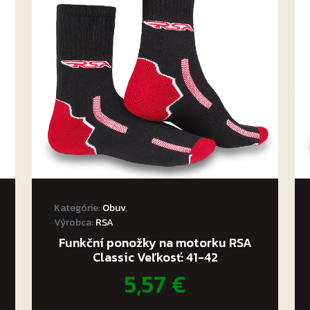
Kategórie:
Obuv
,
Výrobca:
RSA
Funkční ponožky na motorku RSA
Classic Veľkosť: 41-42
5,57
€