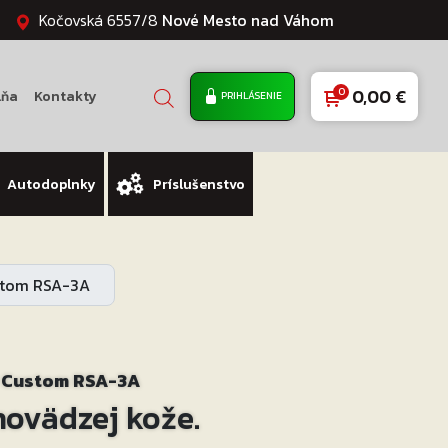
Kočovská 6557/8
Nové Mesto nad Váhom
0,00
€
lňa
Kontakty
PRIHLÁSENIE
Autodoplnky
Príslušenstvo
stom RSA-3A
r Custom RSA-3A
hovädzej kože.