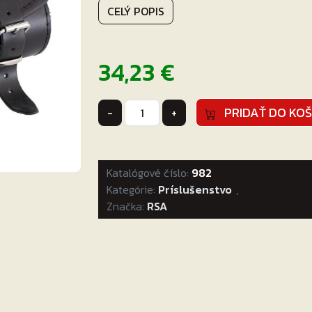
CELÝ POPIS
34,23
€
množstvo
PRIDAŤ DO KOŠ
-
+
Kožená
rolka
na
Katalógové číslo:
motorku
982
Kategórie:
Chopper
Príslušenstvo
,
Značka:
Custom
RSA
RSA-
3A