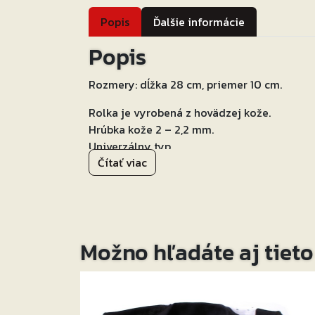
Popis
Ďalšie informácie
Popis
Rozmery: dĺžka 28 cm, priemer 10 cm.
Rolka je vyrobená z hovädzej kože.
Hrúbka kože 2 – 2,2 mm.
Univerzálny typ.
Čítať viac
Farba: čierna.
Rolky sú vyrobené v EÚ.
Najvyššia kvalita spracovania!
Možno hľadáte aj tiet