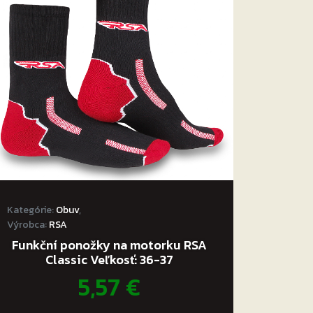
Kategórie:
Obuv
,
Výrobca:
RSA
Funkční ponožky na motorku RSA
Classic Veľkosť: 36-37
5,57
€