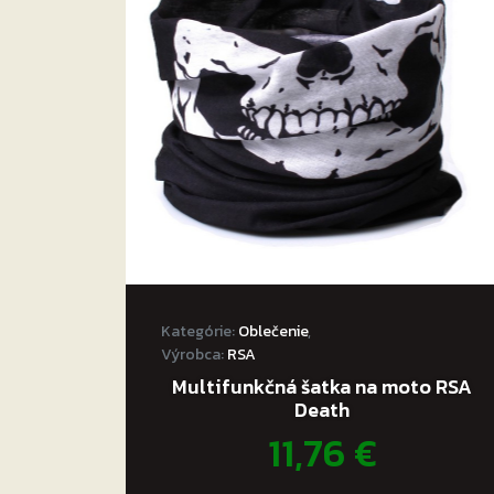
Kategórie:
Oblečenie
,
Výrobca:
RSA
Multifunkčná šatka na moto RSA
Death
11,76
€