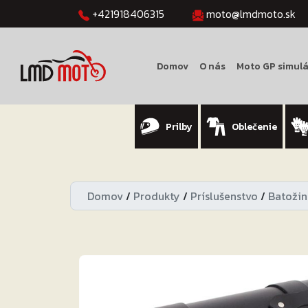
+421918406315
moto@lmdmoto.sk
Domov
O nás
Moto GP simulá
Prilby
Oblečenie
Domov
/
Produkty
/
Príslušenstvo
/
Batožin