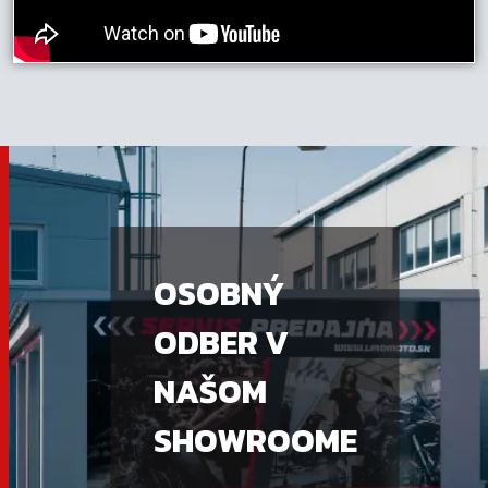
OSOBNÝ
ODBER V
NAŠOM
SHOWROOME