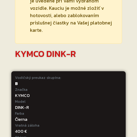
je uvedené pri Vami vybranom
vozidle. Kauciu je možné zložiť v
hotovosti, alebo zablokovaním
príslušnej čiastky na Vašej platobnej
karte.
KYMCO DINK-R
Vodičský preukaz skupina:
B
Značka
KYMCO
Model
DINK-R
Farba
Čierna
Vratná záloha
400 €