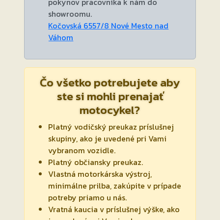
pokynov pracovníka k nám do
showroomu.
Kočovská 6557/8 Nové Mesto nad
Váhom
Čo všetko potrebujete aby
ste si mohli prenajať
motocykel?
Platný vodičský preukaz príslušnej
skupiny, ako je uvedené pri Vami
vybranom vozidle.
Platný občiansky preukaz.
Vlastná motorkárska výstroj,
minimálne prilba, zakúpite v prípade
potreby priamo u nás.
Vratná kaucia v príslušnej výške, ako