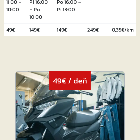
11:00 –
Pi 16:00
Po 16:00 –
10:00
– Po
Pi 13:00
10:00
49€
149€
149€
249€
0,35€/km
49€ / deň