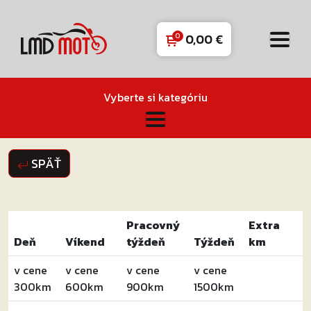
0,00
€
Vyberte si kategóriu
SPÄŤ
Pracovný
Extra
Deň
Víkend
týždeň
Týždeň
km
v cene
v cene
v cene
v cene
300km
600km
900km
1500km