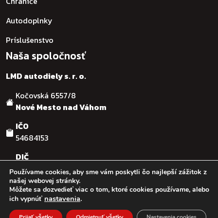
Chrániče
Autodoplnky
Príslušenstvo
Naša spoločnosť
LMD autodiely s. r. o.
Kočovská 6557/8
Nové Mesto nad Váhom
IČO
54684153
DIČ
SK2121755482
Používame cookies, aby sme vám poskytli čo najlepší zážitok z
našej webovej stránky.
Môžete sa dozvedieť viac o tom, ktoré cookies používame, alebo
© :: 2026
:: LMD autodiely s.r.o. :: Design & code by:
Ľuboš
nastavenia
.
ich vypnúť
Kaššovic - RGFcreative
Prijať všetky
Odmietnuť všetky
Nastavenia cookies