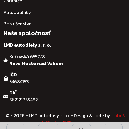
Chrániče
Autodoplnky
Príslušenstvo
Naša spoločnosť
LMD autodiely s. r. o.
Kočovská 6557/8
Nové Mesto nad Váhom
IČO
54684153
DIČ
SK2121755482
© :: 2026
:: LMD autodiely s.r.o. :: Design & code by:
Ľuboš
Kaššovic - RGFcreative