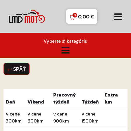
0,00
€
Vyberte si kategóriu
SPÄŤ
Pracovný
Extra
Deň
Víkend
týždeň
Týždeň
km
v cene
v cene
v cene
v cene
300km
600km
900km
1500km