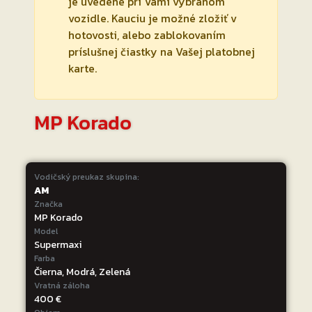
je uvedené pri Vami vybranom
vozidle. Kauciu je možné zložiť v
hotovosti, alebo zablokovaním
príslušnej čiastky na Vašej platobnej
karte.
MP Korado
Vodičský preukaz skupina:
AM
Značka
MP Korado
Model
Supermaxi
Farba
Čierna, Modrá, Zelená
Vratná záloha
400 €