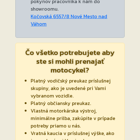
pokynov pracovníka k nám do
showroomu.
Kočovská 6557/8 Nové Mesto nad
Váhom
Čo všetko potrebujete aby
ste si mohli prenajať
motocykel?
Platný vodičský preukaz príslušnej
skupiny, ako je uvedené pri Vami
vybranom vozidle.
Platný občiansky preukaz.
Vlastná motorkárska výstroj,
minimálne prilba, zakúpite v prípade
potreby priamo u nás.
Vratná kaucia v príslušnej výške, ako