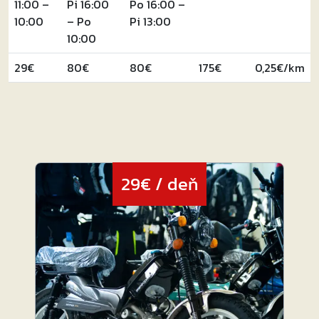
11:00 –
Pi 16:00
Po 16:00 –
10:00
– Po
Pi 13:00
10:00
29€
80€
80€
175€
0,25€/km
29€ / deň