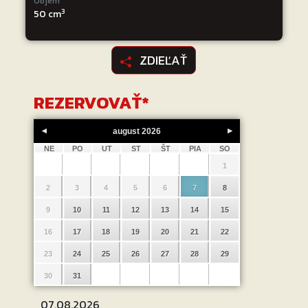
Objem
3
50 cm
ZDIEĽAŤ
REZERVOVAŤ
*
august
2026
NE
PO
UT
ST
ŠT
PIA
SO
1
2
3
4
5
6
7
8
9
10
11
12
13
14
15
16
17
18
19
20
21
22
23
24
25
26
27
28
29
30
31
07.08.2026