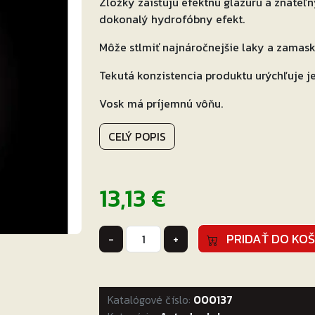
Zložky zaisťujú efektnú glazúru a znateľn
dokonalý hydrofóbny efekt.
Môže stlmiť najnáročnejšie laky a zamas
Tekutá konzistencia produktu urýchľuje je
Vosk má príjemnú vôňu.
CELÝ POPIS
13,13
€
množstvo
PRIDAŤ DO KOŠ
-
+
Hybrid
Spray
Wax
Katalógové číslo:
500ml
000137