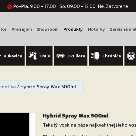
Po-Pia: 9:00 - 17:00
So: 09:00 - 12:00
Ne: Zatvorené
tor
Prenájom
Showroom
Produkty
Motorky
Servisná die
Rukavice
Obuv
Okuliare
Chrániče
zmetika
/
Hybrid Spray Wax 500ml
Hybrid Spray Wax 500ml
Tekutý vosk na báze najkvalitnejšieho vos