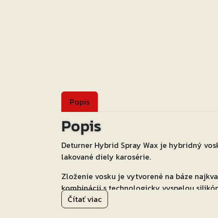
Popis
Popis
Deturner Hybrid Spray Wax je hybridný vosk
lakované diely karosérie.
Zloženie vosku je vytvorené na báze najkva
kombinácii s technologicky vyspelou silikó
Čítať viac
Aplikovaná vrstva vosku je charakteristic