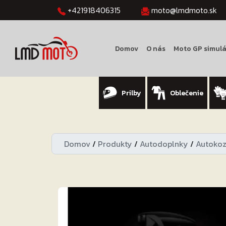
+421918406315
moto@lmdmoto.sk
Domov
O nás
Moto GP simulá
Prilby
Oblečenie
Domov
/
Produkty
/
Autodoplnky
/
Autoko