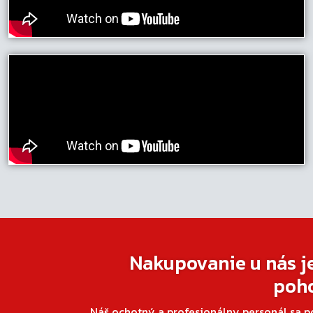
Nakupovanie u nás j
poh
Náš ochotný a profesionálny personál sa p