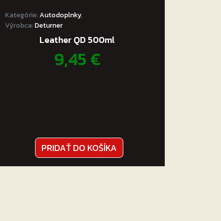
Kategórie:
Autodoplnky
,
Výrobca:
Deturner
Leather QD 500ml
9,45
€
PRIDAŤ DO KOŠÍKA