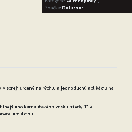
Kategórie:
Autodoplnky
,
Značka:
Deturner
 v spreji určený na rýchlu a jednoduchú aplikáciu na
litnejšieho karnaubského vosku triedy T1 v
novou emulziou.
ká vysokým leskom so zvýraznením farebného odtieňa