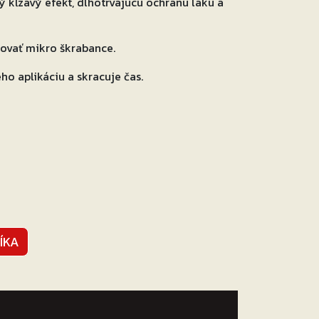
ý kĺzavý efekt, dlhotrvajúcu ochranu laku a
kovať mikro škrabance.
ho aplikáciu a skracuje čas.
ÍKA