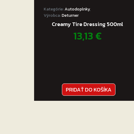
Ošetrený povrch vyleštite do vysokého 
Kategórie:
Autodoplnky
,
aplikačnou
Výrobca:
Deturner
Creamy Tire Dressing 500ml
13,13
€
PRIDAŤ DO KOŠÍKA