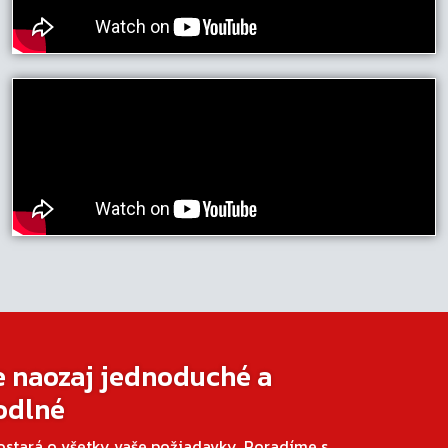
e naozaj jednoduché a
odlné
ostará o všetky vaše požiadavky. Poradíme s