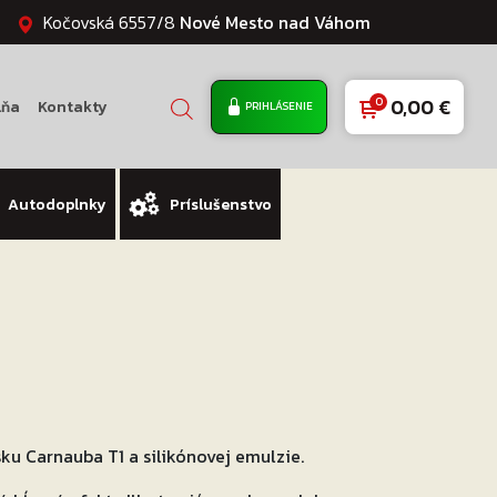
Kočovská 6557/8
Nové Mesto nad Váhom
0,00
€
lňa
Kontakty
PRIHLÁSENIE
Autodoplnky
Príslušenstvo
ku Carnauba T1 a silikónovej emulzie.