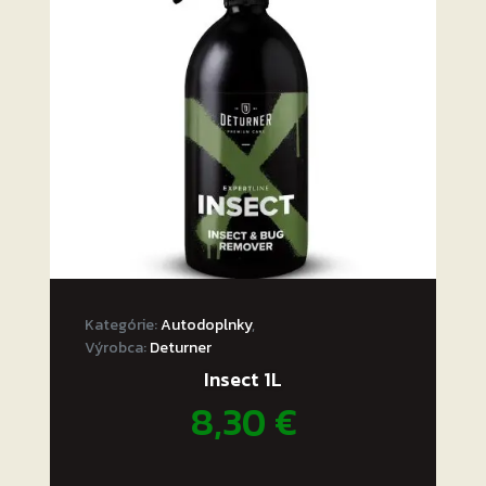
Kategórie:
Autodoplnky
,
Výrobca:
Deturner
Insect 1L
8,30
€