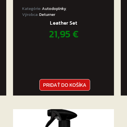
lesku čistou a suchou mikrovláknovou utierkou, nie
Kategórie:
Autodoplnky
,
Výrobca:
Deturner
Leather Set
21,95
€
PRIDAŤ DO KOŠÍKA