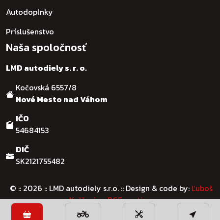
Autodoplnky
Príslušenstvo
Naša spoločnosť
LMD autodiely s. r. o.
Kočovská 6557/8
Nové Mesto nad Váhom
IČO
54684153
DIČ
SK2121755482
© :: 2026
:: LMD autodiely s.r.o. :: Design & code by:
Ľuboš
Kaššovic - RGFcreative