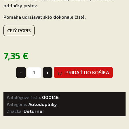
odtlačky prstov.
Pomáha udržiavať sklo dokonale čisté.
CELÝ POPIS
7,35
€
množstvo
PRIDAŤ DO KOŠÍKA
-
+
Hydro
Glass
Cleaner
Katalógové číslo:
500ml
000146
Kategórie:
Autodoplnky
,
Značka:
Deturner