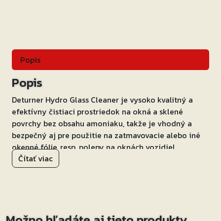
Popis
Popis
Deturner Hydro Glass Cleaner je vysoko kvalitný a
efektívny čistiaci prostriedok na okná a sklené
povrchy bez obsahu amoniaku, takže je vhodný a
bezpečný aj pre použitie na zatmavovacie alebo iné
okenné fólie, resp. polepy na oknách vozidiel.
Čítať viac
Prostriedok je charakteristický rýchlym odparovaním,
čo účinne znižuje možnosť tvorby nevzhľadných šmúh,
ako aj schopnosťou udržať okná dlhšie čistejšie.
Dokonale odstraňuje aj odolnejšie nečistoty a
Možno hľadáte aj tieto produkty