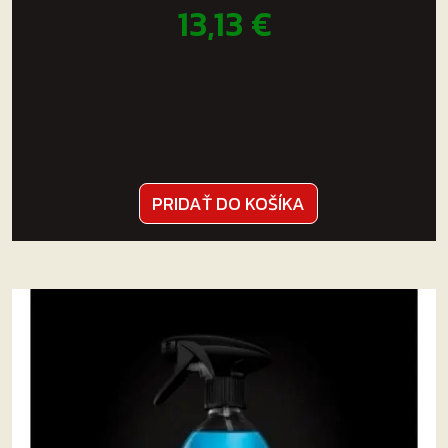
13,13
€
mikrovláknovou utierkou, odporúčame použitie
utierok typu „Waffle“
Následne vyleštite povrch čistou a suchou
stranou utierky
PRIDAŤ DO KOŠÍKA