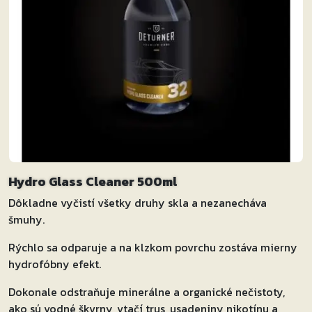
Hydro Glass Cleaner 500ml
Dôkladne vyčistí všetky druhy skla a nezanecháva
šmuhy.
Rýchlo sa odparuje a na klzkom povrchu zostáva mierny
hydrofóbny efekt.
Dokonale odstraňuje minerálne a organické nečistoty,
ako sú vodné škvrny, vtačí trus, usadeniny nikotínu a