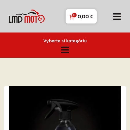
0,00
€
Vyberte si kategóriu