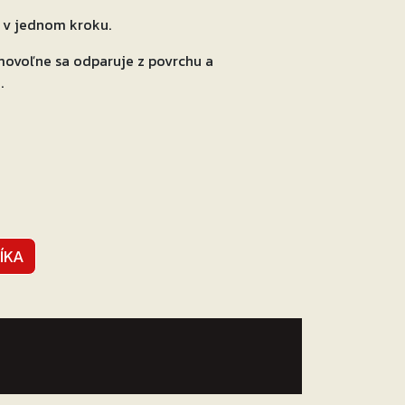
u v jednom kroku.
amovoľne sa odparuje z povrchu a
.
ÍKA