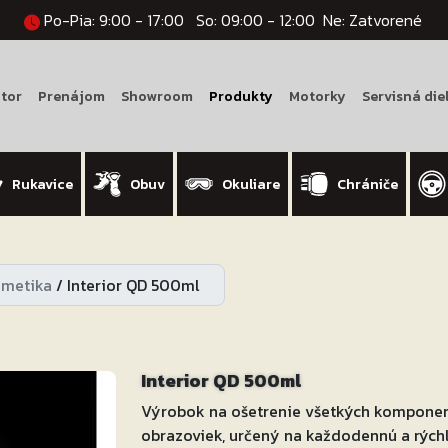
Po-Pia: 9:00 - 17:00
So: 09:00 - 12:00
Ne: Zatvorené
tor
Prenájom
Showroom
Produkty
Motorky
Servisná die
Rukavice
Obuv
Okuliare
Chrániče
zmetika
/
Interior QD 500ml
Interior QD 500ml
Výrobok na ošetrenie všetkých komponent
obrazoviek, určený na každodennú a rýchlu