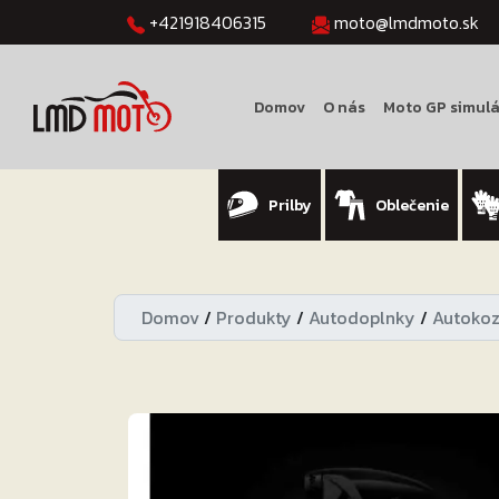
+421918406315
moto@lmdmoto.sk
Domov
O nás
Moto GP simulá
Prilby
Oblečenie
Domov
/
Produkty
/
Autodoplnky
/
Autoko