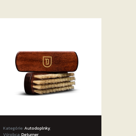
Kategórie:
Autodoplnky
,
Výrobca:
Deturner