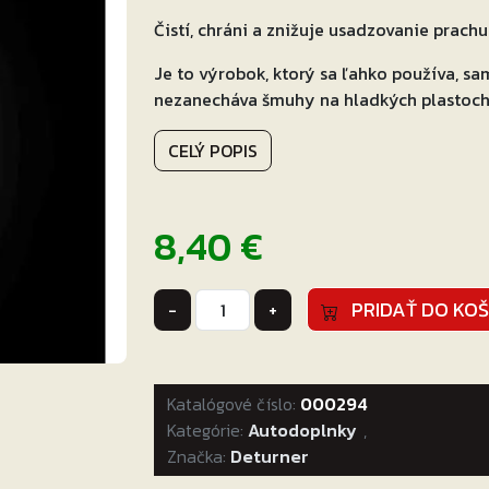
Čistí, chráni a znižuje usadzovanie prach
Je to výrobok, ktorý sa ľahko používa, s
nezanecháva šmuhy na hladkých plastoch
CELÝ POPIS
8,40
€
množstvo
PRIDAŤ DO KOŠ
-
+
Interior
QD
500ml
Katalógové číslo:
000294
Kategórie:
Autodoplnky
,
Značka:
Deturner