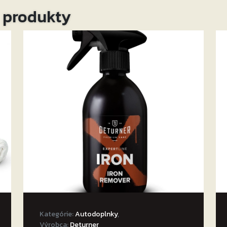
o produkty
okrát utrite príslušný povrch.
krovláknom.
pravok, ako je Ready Interior Cleaner.
 chróm, dotykové displeje, lakované povrchy vrátane
Kategórie:
Autodoplnky
,
Výrobca:
Deturner