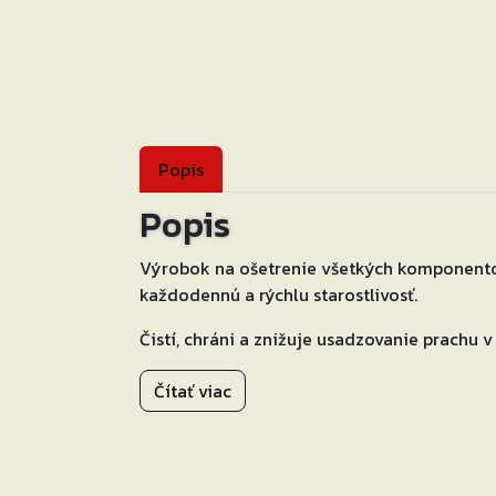
Popis
Popis
Výrobok na ošetrenie všetkých komponentov
každodennú a rýchlu starostlivosť.
Čistí, chráni a znižuje usadzovanie prachu 
Je to výrobok, ktorý sa ľahko používa, sa
Čítať viac
hladkých plastoch.