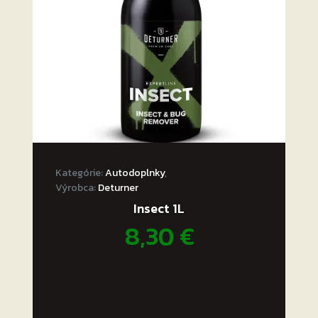
Kategórie:
Autodoplnky
,
Výrobca:
Deturner
Insect 1L
8,30
€