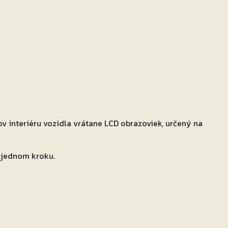
 interiéru vozidla vrátane LCD obrazoviek, určený na
v jednom kroku.
movoľne sa odparuje z povrchu a nezanecháva šmuhy na