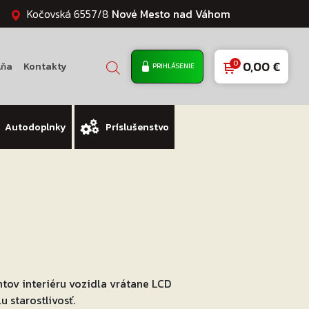
Kočovská 6557/8
Nové Mesto nad Váhom
0,00
€
lňa
Kontakty
PRIHLÁSENIE
Autodoplnky
Príslušenstvo
ov interiéru vozidla vrátane LCD
 starostlivosť.