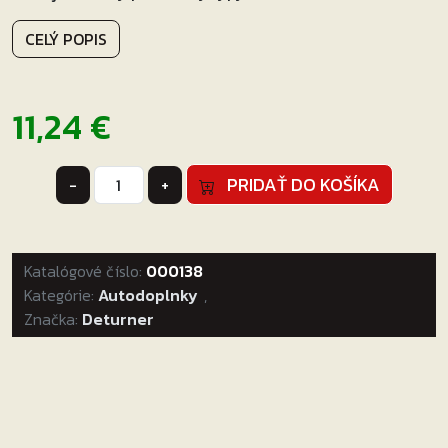
CELÝ POPIS
11,24
€
množstvo
PRIDAŤ DO KOŠÍKA
-
+
Solid
Wax
50g
Katalógové číslo:
+
000138
Kategórie:
applicator
Autodoplnky
,
Značka:
Deturner