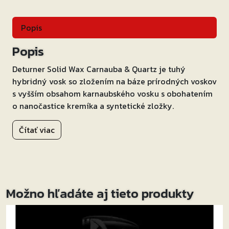
Popis
Popis
Deturner Solid Wax Carnauba & Quartz je tuhý
hybridný vosk so zložením na báze prírodných voskov
s vyšším obsahom karnaubského vosku s obohatením
o nanočastice kremíka a syntetické zložky.
Vosk je vhodný pre všetky typy a farebné odtiene
Čítať viac
lakov.
Aplikovaná vrstva vosku je charakteristická
dokonalým brilantným leskom so zvýraznením
farebného odtieňa a hĺbky laku, perfektne hladkým
Možno hľadáte aj tieto produkty
povrchom, dokonalou, keramickým povlakom
podobnou, hydrofóbnosťou (odpudzovaním vody),
vysokou odolnosťou voči negatívnym vplyvom