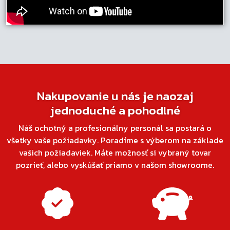
Nakupovanie u nás je naozaj
jednoduché a pohodlné
Náš ochotný a profesionálny personál sa postará o
všetky vaše požiadavky. Poradíme s výberom na základe
vašich požiadaviek. Máte možnosť si vybraný tovar
pozrieť, alebo vyskúšať priamo v našom showroome.