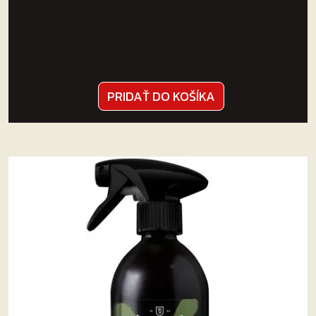
neaplikujte jednorazovo na celé vozidlo
Ponechajte voľne vysychať po dobu 3 až 10 minút
(v závislosti na teplote a podmienkach okolitého
prostredia)
Po zaschnutí vyleštite povrch do vysokého lesku
čistou a suchou mikrovláknovou utierkou,
PRIDAŤ DO KOŠÍKA
odporúčaná hustota materiálu utierky je min.
380 GSM
Poznámky:
Dosiahnutie požadovaných funkčných vlastností
a doby životnosti aplikácie vosku je priamo
úmerné kvalite prípravy laku pred voskovaním,
venujte preto osobitnú pozornosť príprave –
vyčisteniu, lešteniu, odmasteniu laku pred
aplikáciou
Zbytočne neplytvajte! Väčšie množstvo
naneseného vosku nemá priamy vplyv na