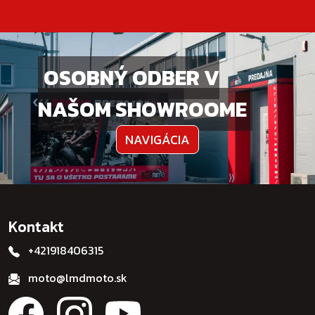
OSOBNÝ ODBER V
NAŠOM SHOWROOME
NAVIGÁCIA
Kontakt
+421918406315
moto@lmdmoto.sk