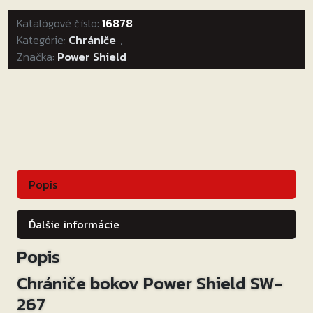
Power
Katalógové číslo:
Shield
16878
Kategórie:
SW-
Chrániče
,
Značka:
Power Shield
267
Popis
Ďalšie informácie
Popis
Chrániče bokov Power Shield SW-
267