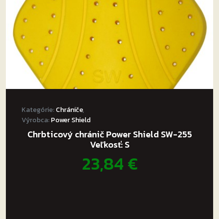
Kategórie:
Chrániče
,
Výrobca:
Power Shield
Chrbticový chránič Power Shield SW-255
Veľkosť: S
23,84
€