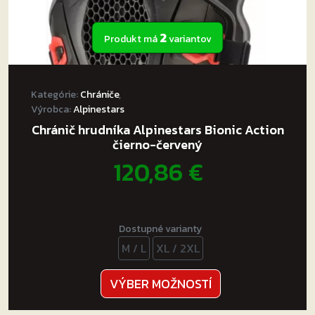
2
Produkt má
variantov
Kategórie:
Chrániče
,
Výrobca:
Alpinestars
Chránič hrudníka Alpinestars Bionic Action
čierno-červený
120,86
€
Dostupné varianty
M / L
XL / 2XL
Tento
VÝBER MOŽNOSTÍ
produkt