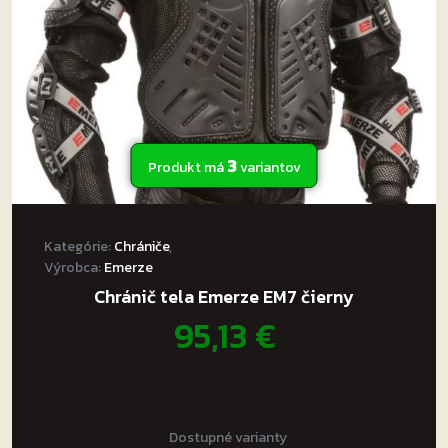
3
Produkt má
variantov
Kategórie:
Chrániče
,
Výrobca:
Emerze
Chránič tela Emerze EM7 čierny
95,13
€
Dostupné varianty