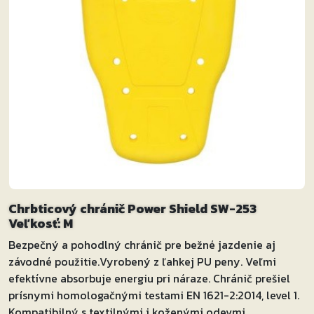
Chrbticový chránič Power Shield SW-253
Veľkosť: M
Bezpečný a pohodlný chránič pre bežné jazdenie aj
závodné použitie.Vyrobený z ľahkej PU peny. Veľmi
efektívne absorbuje energiu pri náraze. Chránič prešiel
prísnymi homologačnými testami EN 1621-2:2014, level 1.
Kompatibilný s textilnými i koženými odevmi.