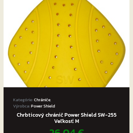
Možnosti
si
môžete
vybrať
na
stránke
produktu.
Kategórie:
Chrániče
,
Výrobca:
Power Shield
Chrbticový chránič Power Shield SW-255
Veľkosť: M
26,04
€