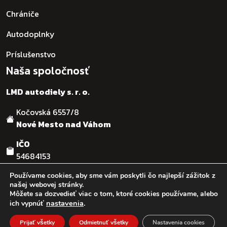
Chrániče
Autodoplnky
Príslušenstvo
Naša spoločnosť
LMD autodiely s. r. o.
Kočovská 6557/8
Nové Mesto nad Váhom
IČO
54684153
DIČ
Používame cookies, aby sme vám poskytli čo najlepší zážitok z
našej webovej stránky.
SK2121755482
Môžete sa dozvedieť viac o tom, ktoré cookies používame, alebo
nastavenia
.
ich vypnúť
© :: 2026
:: LMD autodiely s.r.o. :: Design & code by:
Ľuboš
Prijať všetky
Odmietnuť všetky
Nastavenia cookies