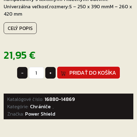
Univerzálna veľkosť.rozmery:S – 250 x 390 mmM – 260 x
420 mm
CELÝ POPIS
21,95
€
množstvo
PRIDAŤ DO KOŠÍKA
-
+
Chrbticový
chránič
Power
Katalógové číslo:
Shield
16880-14869
Kategórie:
SW-
Chrániče
,
Značka:
Power Shield
253
Veľkosť:
M