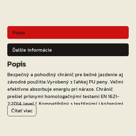
Popis
Ďalšie informácie
Popis
Bezpečný a pohodlný chránič pre bežné jazdenie aj
závodné použitie.Vyrobený z ľahkej PU peny. Veľmi
efektívne absorbuje energiu pri náraze. Chránič
prešiel prísnymi homologačnými testami EN 1621-
2:2014, level 1. Kompatibilný s textilnými i koženými
Čítať viac
odevmi. Univerzálna veľkosť.rozmery:S – 250 x 390
mmM – 260 x 420 mm