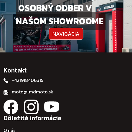
OSOBNÝ ODBER V
NAŠOM SHOWROOME
NAVIGÁCIA
Kontakt
+421918406315
moto@lmdmoto.sk
Dôležité informácie
O nás