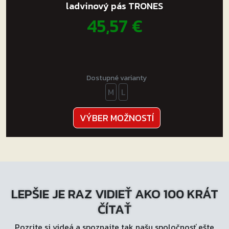
ladvinový pás TRONES
45,57
€
Dostupné varianty
M
L
Tento
VÝBER MOŽNOSTÍ
produkt
má
viacero
variantov.
Možnosti
LEPŠIE JE RAZ VIDIEŤ AKO 100 KRÁT
si
môžete
ČÍTAŤ
vybrať
Pozrite si videá a spoznajte tak našu spoločnosť ešte
na