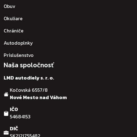
Obuv
Okuliare
Chrániče
Autodoplnky
Príslušenstvo
Naša spoločnosť
LMD autodiely s. r. o.
Kočovská 6557/8
Nové Mesto nad Váhom
IČO
54684153
DIČ
SK2121755482