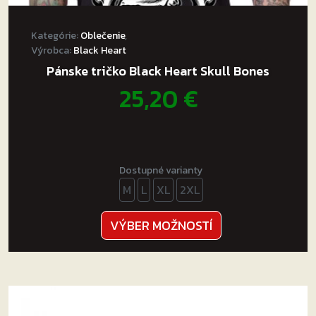
Kategórie:
Oblečenie
,
Výrobca:
Black Heart
Pánske tričko Black Heart Skull Bones
25,20
€
Dostupné varianty
M
L
XL
2XL
Tento
VÝBER MOŽNOSTÍ
produkt
má
viacero
variantov.
Možnosti