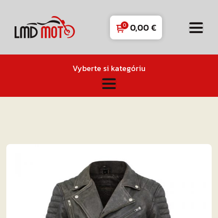
0,00
€
Vyberte si kategóriu