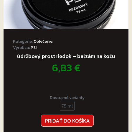
Kategórie:
Oblečenie
,
Výrobca:
PSI
údržbový prostriedok – balzám na kožu
6,83
€
Dostupné varianty
75 ml
PRIDAŤ DO KOŠÍKA