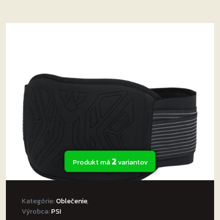
2
Produkt má
variantov
Kategórie:
Oblečenie
,
Výrobca:
PSI