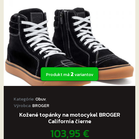
si
môžete
vybrať
na
stránke
produktu.
2
Produkt má
variantov
Kategórie:
Obuv
,
Výrobca:
BROGER
Kožené topánky na motocykel BROGER
California čierne
103,95
€