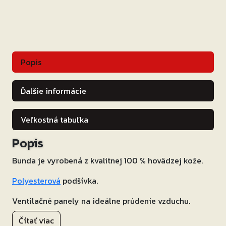
Popis
Ďalšie informácie
Veľkostná tabuľka
Popis
Bunda je vyrobená z kvalitnej 100 % hovädzej kože.
Polyesterová
podšívka.
Ventilačné panely na ideálne prúdenie vzduchu.
Čítať viac
Súčasťou sú chrániče lakťov
SAS-TEC
SC-1/EB2