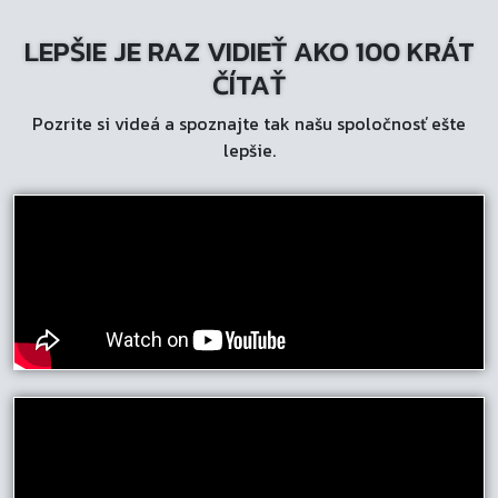
Možnosti
LEPŠIE JE RAZ VIDIEŤ AKO 100 KRÁT
si
môžete
ČÍTAŤ
vybrať
Pozrite si videá a spoznajte tak našu spoločnosť ešte
na
lepšie.
stránke
produktu.