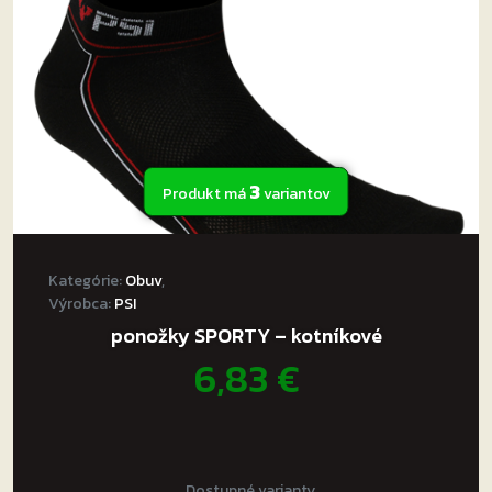
3
Produkt má
variantov
Kategórie:
Obuv
,
Výrobca:
PSI
ponožky SPORTY – kotníkové
6,83
€
Dostupné varianty