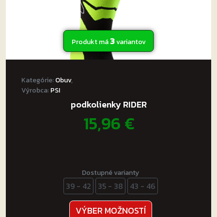
3
Produkt má
variantov
Kategórie:
Obuv
,
Výrobca:
PSI
podkolienky RIDER
15,96
€
Dostupné varianty
39 - 42
35 - 38
43 - 46
Tento
VÝBER MOŽNOSTÍ