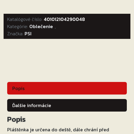
nohavice
AQUA
Katalógové číslo:
pánske
401012104290048
Kategórie:
čierne
Oblečenie
,
Značka:
PSI
Popis
Ďalšie informácie
Popis
Pláštěnka je určena do deště, dále chrání před