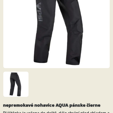
nepremokavé nohavice AQUA pánske čierne
Pláštěnka je určena do deště, dále chrání před chladem a