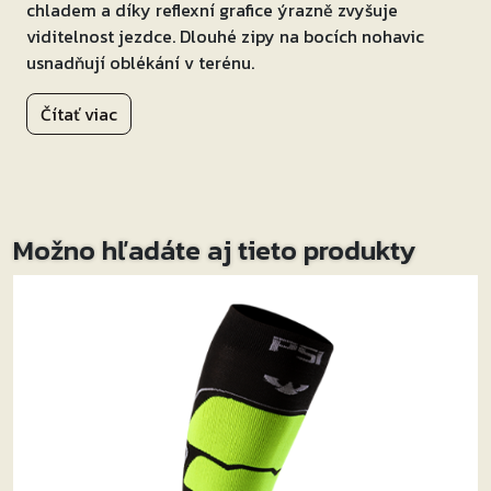
chladem a díky reflexní grafice ýrazně zvyšuje
viditelnost jezdce. Dlouhé zipy na bocích nohavic
usnadňují oblékání v terénu.
Pláštěnka je určena do deště, dále chrání před
Čítať viac
chladem a díky reflexní grafice výrazně zvyšuje
viditelnost jezdce.
Dlouhé zipy na bocích nohavic
usnadňují oblékání v terénu.
Materiál
Možno hľadáte aj tieto produkty
75% polyester
25% polyuretan
logo termolis