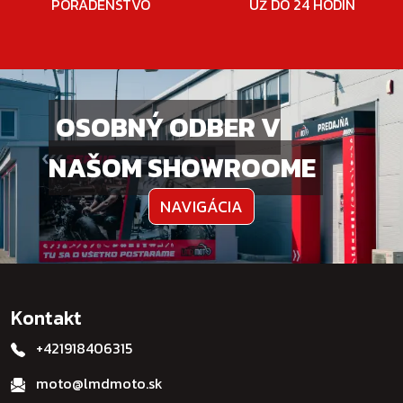
PORADENSTVO
UŽ DO 24 HODÍN
OSOBNÝ ODBER V
NAŠOM SHOWROOME
NAVIGÁCIA
Kontakt
+421918406315
moto@lmdmoto.sk