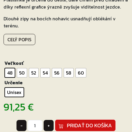
díky reflexní grafice ýrazně zvyšuje viditelnost jezdce.
Dlouhé zipy na bocích nohavic usnadňují oblékání v
terénu.
CELÝ POPIS
Veľkosť
48
50
52
54
56
58
60
Určenie
Unisex
91,25
€
množstvo
PRIDAŤ DO KOŠÍKA
-
+
nepremokavé