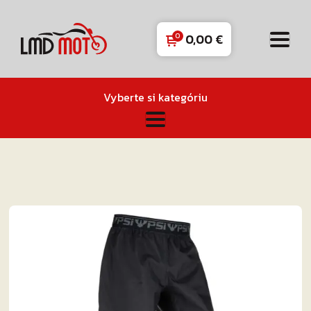
0,00
€
Vyberte si kategóriu