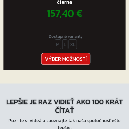
čierna
157,40
€
Dostupné varianty
M
L
XL
Tento
VÝBER MOŽNOSTÍ
produkt
má
viacero
variantov.
Možnosti
LEPŠIE JE RAZ VIDIEŤ AKO 100 KRÁT
si
môžete
ČÍTAŤ
vybrať
Pozrite si videá a spoznajte tak našu spoločnosť ešte
na
lepšie.
stránke