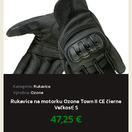
môžete
vybrať
na
stránke
produktu.
Kategórie:
Rukavice
,
Výrobca:
Ozone
Rukavice na motorku Ozone Town II CE čierne
Veľkosť: S
47,25
€