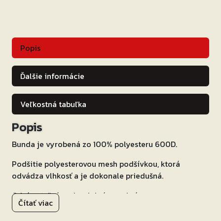
Popis
Ďalšie informácie
Veľkostná tabuľka
Popis
Bunda je vyrobená zo 100% polyesteru 600D.
Podšitie polyesterovou mesh podšívkou, ktorá
odvádza vlhkosť a je dokonale priedušná.
Odnímateľná vodeodolná membrána.
Čítať viac
Súčasťou bundy sú homologované CE chrániče ramien