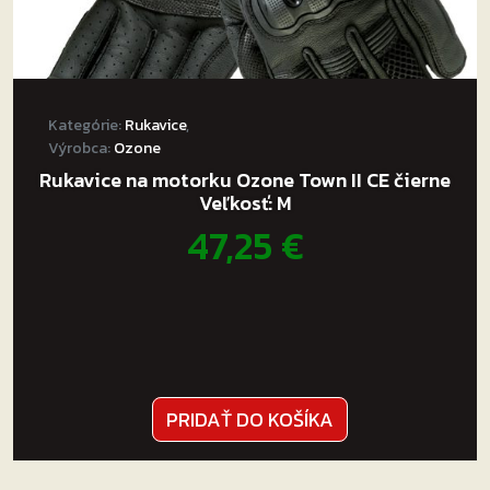
Kategórie:
Rukavice
,
Výrobca:
Ozone
Rukavice na motorku Ozone Town II CE čierne
Veľkosť: M
47,25
€
PRIDAŤ DO KOŠÍKA