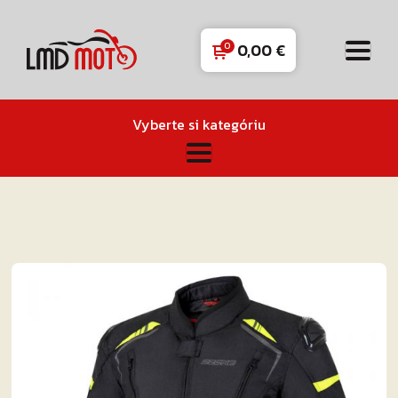
0,00
€
Vyberte si kategóriu