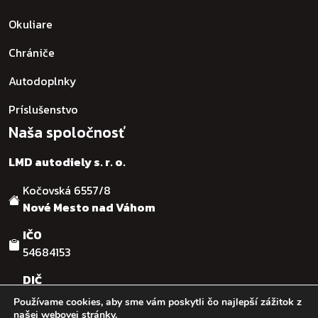
Okuliare
Chrániče
Autodoplnky
Príslušenstvo
Naša spoločnosť
LMD autodiely s. r. o.
Kočovská 6557/8
Nové Mesto nad Váhom
IČO
54684153
DIČ
SK2121755482
Používame cookies, aby sme vám poskytli čo najlepší zážitok z
našej webovej stránky.