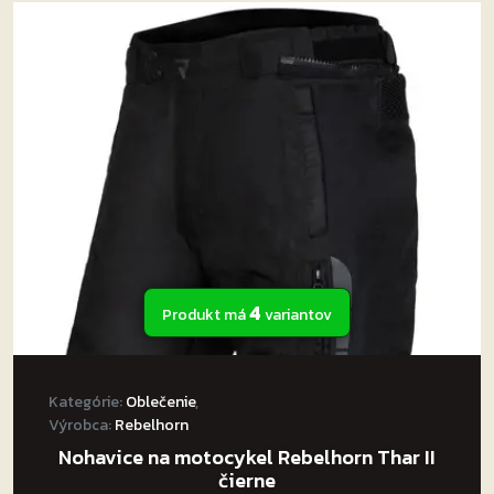
variantov.
Možnosti
si
môžete
vybrať
na
stránke
produktu.
4
Produkt má
variantov
Kategórie:
Oblečenie
,
Výrobca:
Rebelhorn
Nohavice na motocykel Rebelhorn Thar II
čierne