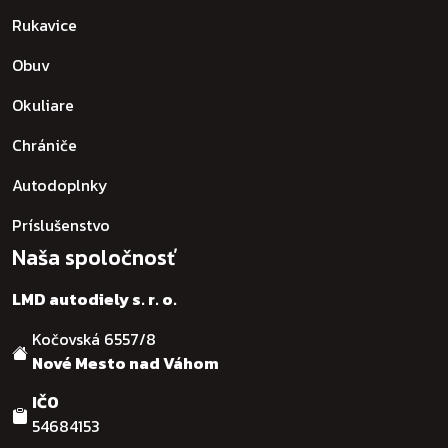
Rukavice
Obuv
Okuliare
Chrániče
Autodoplnky
Príslušenstvo
Naša spoločnosť
LMD autodiely s. r. o.
Kočovská 6557/8
Nové Mesto nad Váhom
IČO
54684153