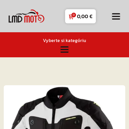
0,00
€
Vyberte si kategóriu