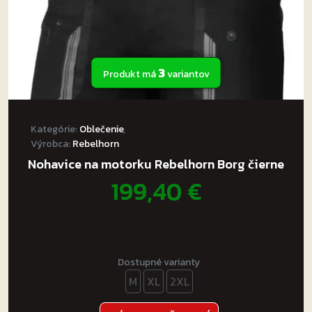
3
Produkt má
variantov
Kategórie:
Oblečenie
,
Výrobca:
Rebelhorn
Nohavice na motorku Rebelhorn Borg čierne
199,40
€
Dostupné varianty
M
XL
2XL