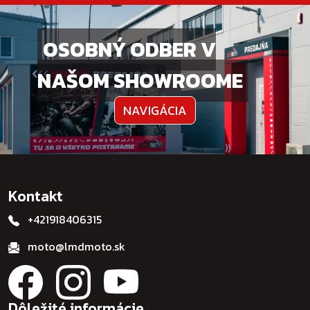
OSOBNÝ ODBER V
NAŠOM SHOWROOME
NAVIGÁCIA
Kontakt
+421918406315
moto@lmdmoto.sk
Dôležité informácie