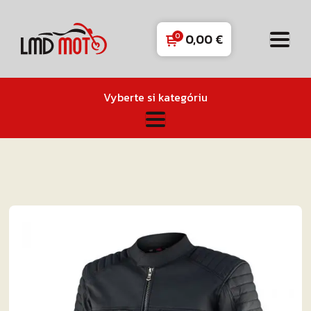
0,00
€
Vyberte si kategóriu