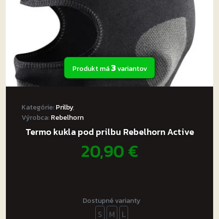
3
Produkt má
variantov
Kategórie:
Prilby
,
Výrobca:
Rebelhorn
Termo kukla pod prilbu Rebelhorn Active
20,90
€
Dostupné varianty
S
M
L