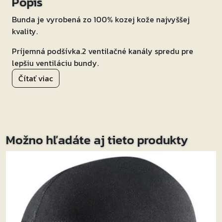
Popis
Bunda je vyrobená zo 100% kozej kože najvyššej
kvality.
Príjemná podšívka.2 ventilačné kanály spredu pre
lepšiu ventiláciu bundy.
Čítať viac
CE chrániče ramien a lakťov – level 2, CE chránič
chrbta – level 1.
Dvojité a trojité švy zvyšujú odolnosť bundy.2
vonkajšie vrecká, 2 vnútorné vrecká.
Možno hľadáte aj tieto produkty
Sťahovacie pásky v oblasti bedier pre perfektné
dopasovanie.
Bunda vysokej kvality za skvelú cenu!