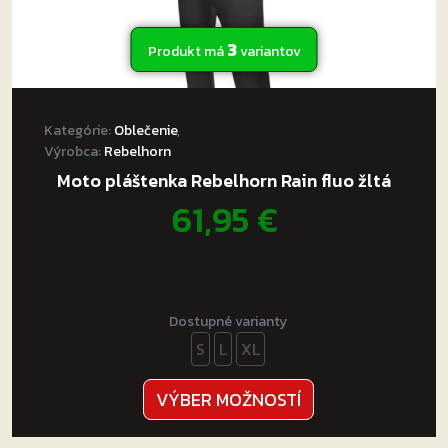
3
Produkt má
variantov
Kategórie:
Oblečenie
,
Výrobca:
Rebelhorn
Moto pláštenka Rebelhorn Rain fluo žltá
61,95
€
Dostupné varianty
S
L
XL
Tento
VÝBER MOŽNOSTÍ
produkt
má