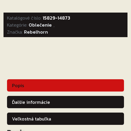
na
motorku
Katalógové číslo:
Rebelhorn
15829-14873
Kategórie:
Hunter
Oblečenie
,
Značka:
Rebelhorn
Pro
čierna
Popis
Ďalšie informácie
Veľkostná tabuľka