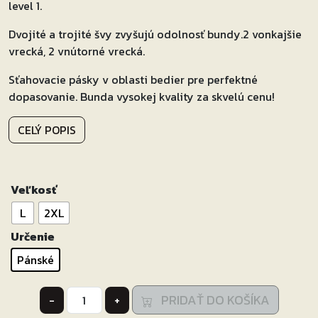
level 1.
Dvojité a trojité švy zvyšujú odolnosť bundy.2 vonkajšie
vrecká, 2 vnútorné vrecká.
Sťahovacie pásky v oblasti bedier pre perfektné
dopasovanie. Bunda vysokej kvality za skvelú cenu!
CELÝ POPIS
Veľkosť
L
2XL
Určenie
Pánské
množstvo
PRIDAŤ DO KOŠÍKA
-
+
Bunda