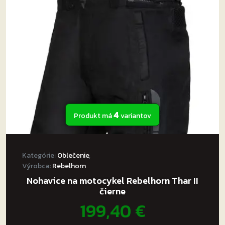
4
Produkt má
variantov
Kategórie:
Oblečenie
,
Výrobca:
Rebelhorn
Nohavice na motocykel Rebelhorn Thar II
čierne
199,40
€