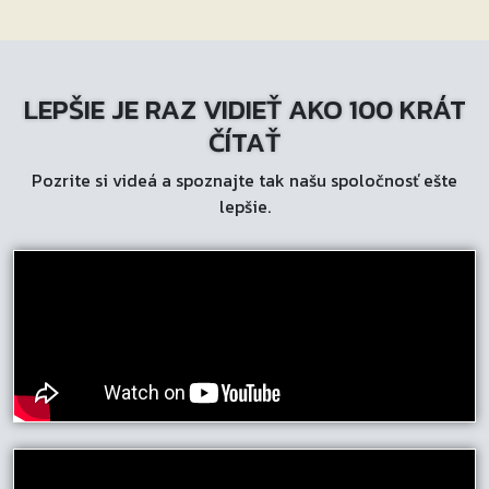
viacero
variantov.
Možnosti
LEPŠIE JE RAZ VIDIEŤ AKO 100 KRÁT
si
môžete
ČÍTAŤ
vybrať
Pozrite si videá a spoznajte tak našu spoločnosť ešte
na
lepšie.
stránke
produktu.