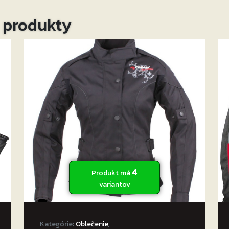
o produkty
4
Produkt má
variantov
Kategórie:
Oblečenie
,