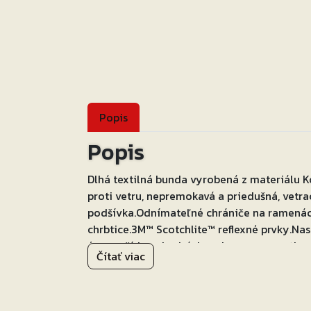
Popis
Popis
Dlhá textilná bunda vyrobená z materiálu
proti vetru, nepremokavá a priedušná, vetr
podšívka.Odnímateľné chrániče na ramenách 
chrbtice.3M™ Scotchlite™ reflexné prvky.Nas
úpravu šírky v bedrách a zips pre zopnutie 
Čítať viac
stala veľmi obľúbenou vďaka jej variabilite