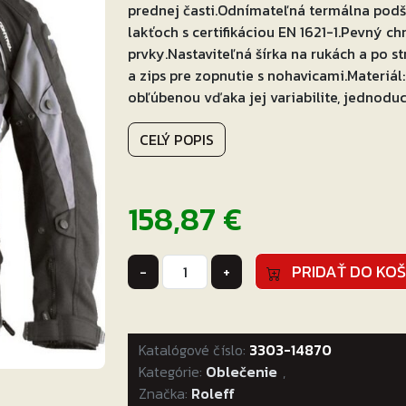
prednej časti.Odnímateľná termálna pod
lakťoch s certifikáciou EN 1621-1.Pevný ch
prvky.Nastaviteľná šírka na rukách a po s
a zips pre zopnutie s nohavicami.Materiál
obľúbenou vďaka jej variabilite, jednoduc
CELÝ POPIS
158,87
€
množstvo
PRIDAŤ DO KOŠ
-
+
Bunda
na
motorku
Katalógové číslo:
Roleff
3303-14870
Kategórie:
Liverpool
Oblečenie
,
Značka:
čierno-
Roleff