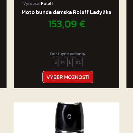
Výrobca:
Roleff
Moto bunda dámska Roleff Ladylike
153,09
€
Dostupné varianty
S
M
L
XL
Tento
VÝBER MOŽNOSTÍ
produkt
má
viacero
variantov.
Možnosti
si
môžete