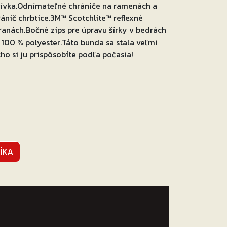
šívka.Odnímateľné chrániče na ramenách a
ránič chrbtice.3M™ Scotchlite™ reflexné
tranách.Bočné zips pre úpravu šírky v bedrách
: 100 % polyester.Táto bunda sa stala veľmi
ho si ju prispôsobíte podľa počasia!
ÍKA