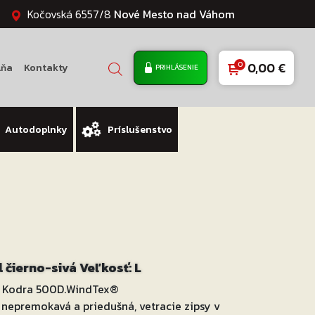
Kočovská 6557/8
Nové Mesto nad Váhom
0,00
€
lňa
Kontakty
PRIHLÁSENIE
Autodoplnky
Príslušenstvo
 čierno-sivá Veľkosť: L
lu Kodra 500D.WindTex®
 nepremokavá a priedušná, vetracie zipsy v