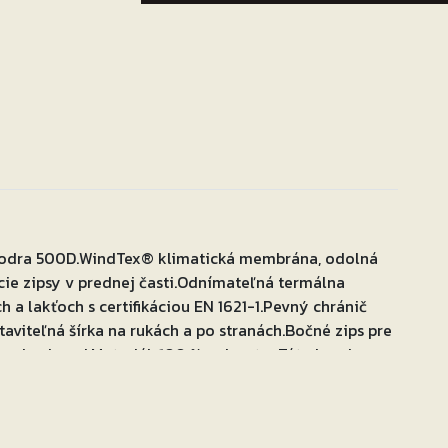
sivá
Veľkosť:
L
 Kodra 500D.WindTex® klimatická membrána, odolná
acie zipsy v prednej časti.Odnímateľná termálna
a lakťoch s certifikáciou EN 1621-1.Pevný chránič
taviteľná šírka na rukách a po stranách.Bočné zips pre
s nohavicami.Materiál: 100 % polyester.Táto bunda sa
, jednoducho si ju prispôsobíte podľa počasia!