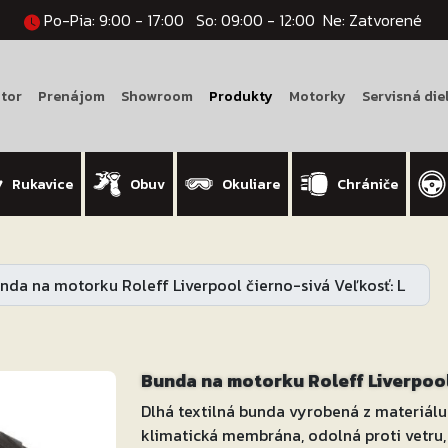
Po-Pia: 9:00 - 17:00
So: 09:00 - 12:00
Ne: Zatvorené
tor
Prenájom
Showroom
Produkty
Motorky
Servisná die
Rukavice
Obuv
Okuliare
Chrániče
nda na motorku Roleff Liverpool čierno-sivá Veľkosť: L
Bunda na motorku Roleff Liverpool
Dlhá textilná bunda vyrobená z materiá
klimatická membrána, odolná proti vetru,