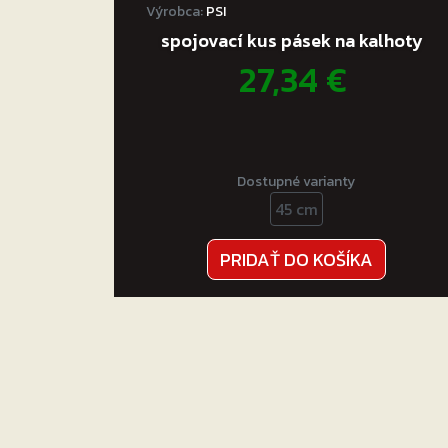
Výrobca:
PSI
spojovací kus pásek na kalhoty
27,34
€
Dostupné varianty
45 cm
PRIDAŤ DO KOŠÍKA