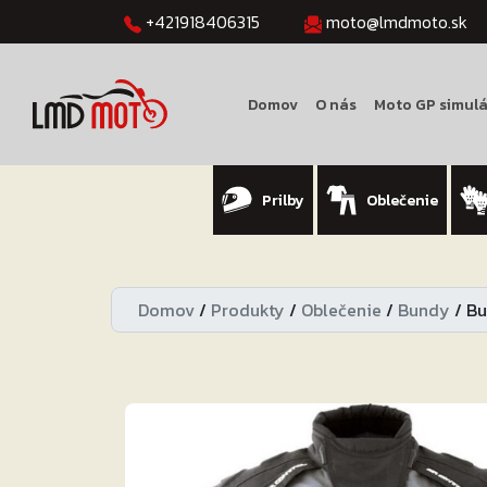
+421918406315
moto@lmdmoto.sk
Domov
O nás
Moto GP simulá
Prilby
Oblečenie
Domov
/
Produkty
/
Oblečenie
/
Bundy
/
Bu