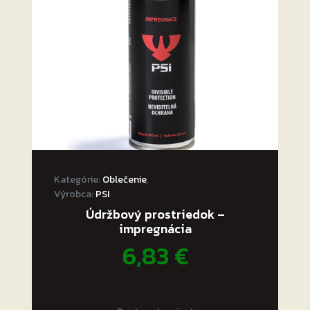
vybrať
na
stránke
produktu.
Kategórie:
Oblečenie
,
Výrobca:
PSI
Údržbový prostriedok –
impregnácia
6,83
€