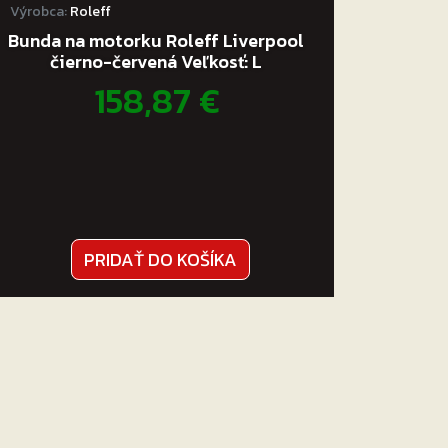
Výrobca:
Roleff
Bunda na motorku Roleff Liverpool
čierno-červená Veľkosť: L
158,87
€
PRIDAŤ DO KOŠÍKA