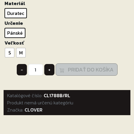
Materiál
Duratec
Určenie
Pánské
Veľkosť
S
M
množstvo
PRIDAŤ DO KOŠÍKA
-
+
CLOVER
BUNDA
AIRBLADE-
Katalógové číslo:
3
CL1788B/RL
Produkt nemá určenú kategóriu
SPORT
Značka:
CLOVER