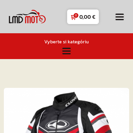
0,00
€
Vyberte si kategóriu