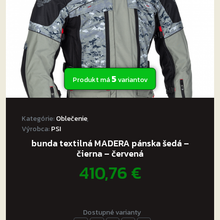
na
stránke
produktu.
5
Produkt má
variantov
Kategórie:
Oblečenie
,
Výrobca:
PSI
bunda textilná MADERA pánska šedá –
čierna – červená
410,76
€
Dostupné varianty