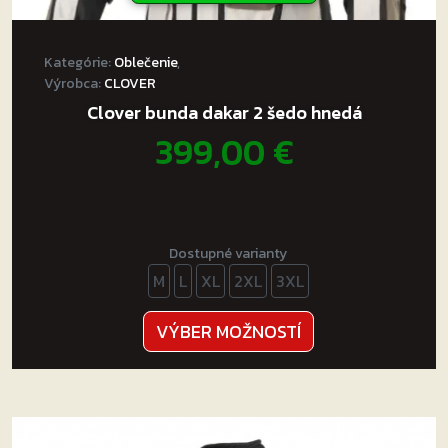
Kategórie:
Oblečenie
,
Výrobca:
CLOVER
Clover bunda dakar 2 šedo hnedá
399,00
€
Dostupné varianty
M
L
XL
2XL
3XL
Tento
VÝBER MOŽNOSTÍ
produkt
má
viacero
variantov.