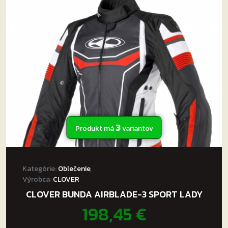
Možnosti
si
môžete
vybrať
na
stránke
produktu.
3
Produkt má
variantov
Kategórie:
Oblečenie
,
Výrobca:
CLOVER
CLOVER BUNDA AIRBLADE-3 SPORT LADY
198,45
€