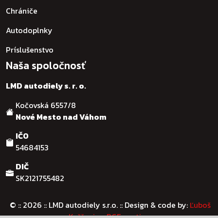
Chrániče
Autodoplnky
Príslušenstvo
Naša spoločnosť
LMD autodiely s. r. o.
Kočovská 6557/8
Nové Mesto nad Váhom
IČO
54684153
DIČ
SK2121755482
© :: 2026
:: LMD autodiely s.r.o. :: Design & code by:
Ľuboš
Kaššovic - RGFcreative