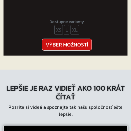
Dostupné varianty
XS
L
XL
Tento
VÝBER MOŽNOSTÍ
produkt
má
viacero
variantov.
Možnosti
LEPŠIE JE RAZ VIDIEŤ AKO 100 KRÁT
si
môžete
ČÍTAŤ
vybrať
Pozrite si videá a spoznajte tak našu spoločnosť ešte
na
lepšie.
stránke
produktu.