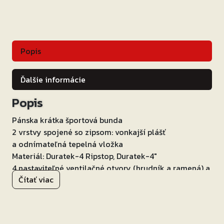
Popis
Ďalšie informácie
Popis
Pánska krátka športová bunda
2 vrstvy spojené so zipsom:
vonkajší plášť
a
odnímateľná tepelná vložka
Materiál: Duratek-4 Ripstop,
Duratek-4″
4 nastaviteľné ventilačné otvory (hrudník a ramená) a
Čítať viac
otvor pre prúdenie vzduchu na zadnej strane
4 vrecká: 2 vonkajšie vpredu a 2 vo vnútri
Certifikované odnímateľné chrániče lakťov a ramien
Predpríprava na chrbtový chránič