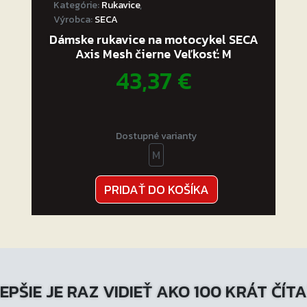
Kategórie:
Rukavice
,
Výrobca:
SECA
Dámske rukavice na motocykel SECA
Axis Mesh čierne Veľkosť: M
43,37
€
Dostupné varianty
M
PRIDAŤ DO KOŠÍKA
EPŠIE JE RAZ VIDIEŤ AKO 100 KRÁT ČÍT