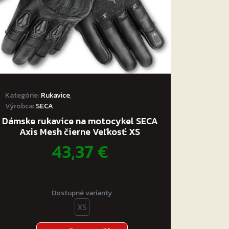
Kategórie:
Rukavice
,
Výrobca:
SECA
Dámske rukavice na motocykel SECA
Axis Mesh čierne Veľkosť: XS
43,37
€
Dostupné varianty
XS