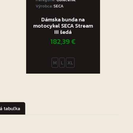
Výrobca:
SECA
Dámska bunda na
motocykel SECA Stream
III šedá
182,39
€
M
L
XL
á tabuľka