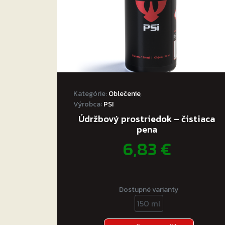
Komfort, bezpečie a štýl za skvelú cenu – t
Kategórie:
Oblečenie
,
Výrobca:
PSI
Údržbový prostriedok – čistiaca
pena
6,83
€
Dostupné varianty
150 ml