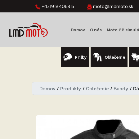
+421918406315
moto@lmdmoto.sk
Domov
O nás
Moto GP simulá
Prilby
Oblečenie
Domov
/
Produkty
/
Oblečenie
/
Bundy
/
Dá