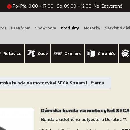
Po-Pia: 9:00 - 17:00
So: 09:00 - 12:00
Ne: Zatvorené
tor
Prenájom
Showroom
Produkty
Motorky
Servisná die
Rukavice
Obuv
Okuliare
Chrániče
mska bunda na motocykel SECA Stream III čierna
Dámska bunda na motocykel SECA S
Bunda z odolného polyesteru Duratec ™.