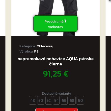
o je SECA Stream!
7
Produkt má
variantov
Kategórie:
Oblečenie
,
Výrobca:
PSI
nepremokavé nohavice AQUA pánske
čierne
91,25
€
Dostupné varianty
48
50
52
54
56
58
60