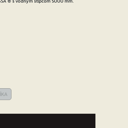
SSA ® s vodným stĺpcom 5000 mm.
ÍKA