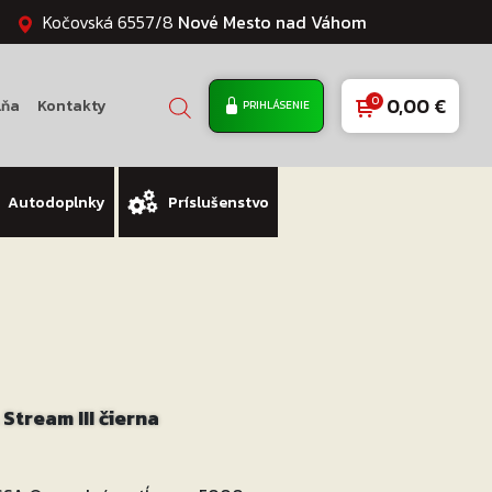
Kočovská 6557/8
Nové Mesto nad Váhom
0,00
€
lňa
Kontakty
PRIHLÁSENIE
Autodoplnky
Príslušenstvo
tream III čierna