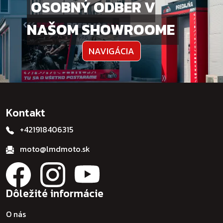
OSOBNÝ ODBER V
NAŠOM SHOWROOME
NAVIGÁCIA
Kontakt
+421918406315
moto@lmdmoto.sk
Dôležité informácie
O nás