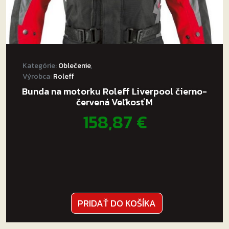
Kategórie:
Oblečenie
,
Výrobca:
Roleff
Bunda na motorku Roleff Liverpool čierno-
červená Veľkosť M
158,87
€
PRIDAŤ DO KOŠÍKA