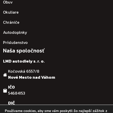
Obuv
Okuliare
Chrániče
Autodoplnky
Príslušenstvo
Naša spoločnosť
LMD autodiely s. r. o.
Kočovská 6557/8
Nové Mesto nad Váhom
IČO
54684153
DIČ
SK2121755482
Používame cookies, aby sme vám poskytli čo najlepší zážitok z