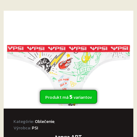
5
Produkt má
variantov
Kategórie:
Oblečenie
,
Výrobca:
PSI
tanga ART