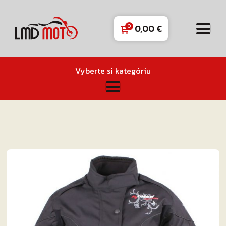
0,00
€
Vyberte si kategóriu