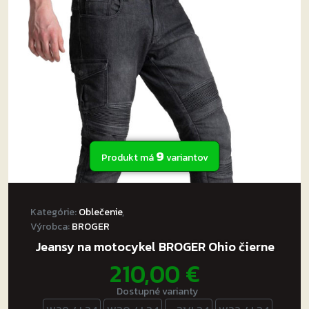
9
Produkt má
variantov
Kategórie:
Oblečenie
,
Výrobca:
BROGER
Jeansy na motocykel BROGER Ohio čierne
210,00
€
Dostupné varianty