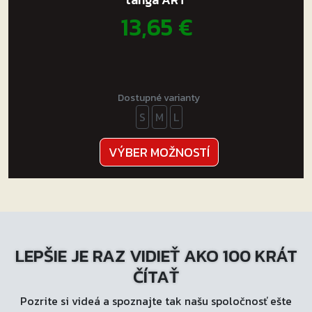
13,65
€
Dostupné varianty
S
M
L
Tento
VÝBER MOŽNOSTÍ
produkt
má
viacero
variantov.
Možnosti
LEPŠIE JE RAZ VIDIEŤ AKO 100 KRÁT
si
môžete
ČÍTAŤ
vybrať
Pozrite si videá a spoznajte tak našu spoločnosť ešte
na