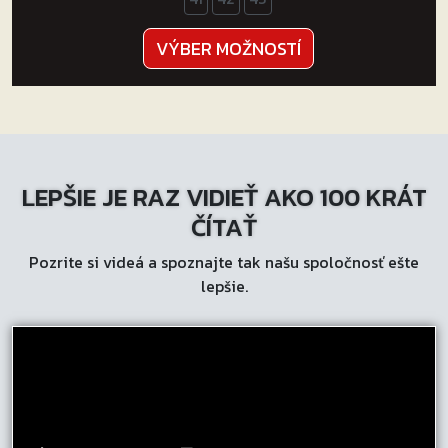
Tento
VÝBER MOŽNOSTÍ
produkt
má
viacero
variantov.
Možnosti
LEPŠIE JE RAZ VIDIEŤ AKO 100 KRÁT
si
môžete
ČÍTAŤ
vybrať
Pozrite si videá a spoznajte tak našu spoločnosť ešte
na
lepšie.
stránke
produktu.