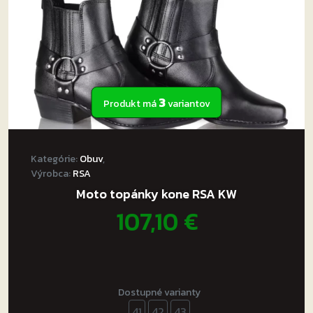
3
Produkt má
variantov
Kategórie:
Obuv
,
Výrobca:
RSA
Moto topánky kone RSA KW
107,10
€
Dostupné varianty
41
42
43