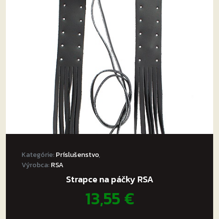
Kategórie:
Príslušenstvo
,
Výrobca:
RSA
Strapce na páčky RSA
13,55
€