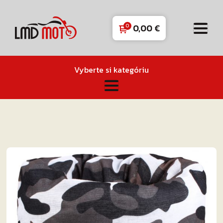
0,00
€
Vyberte si kategóriu