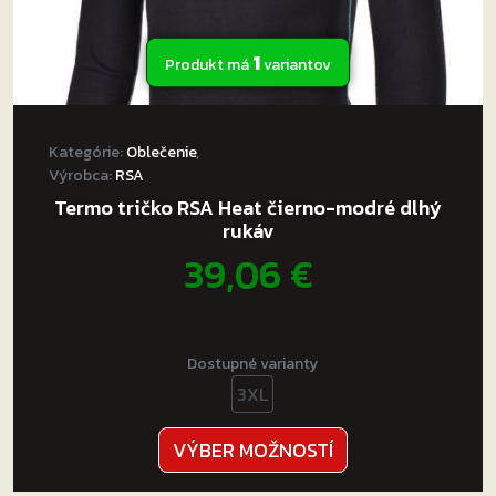
1
Produkt má
variantov
Kategórie:
Oblečenie
,
Výrobca:
RSA
Termo tričko RSA Heat čierno-modré dlhý
rukáv
39,06
€
Dostupné varianty
3XL
Tento
VÝBER MOŽNOSTÍ
produkt