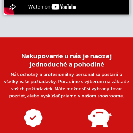
Nakupovanie u nás je naozaj
jednoduché a pohodlné
Náš ochotný a profesionálny personál sa postará o
všetky vaše požiadavky. Poradíme s výberom na základe
vašich požiadaviek. Máte možnosť si vybraný tovar
pozrieť, alebo vyskúšať priamo v našom showroome.