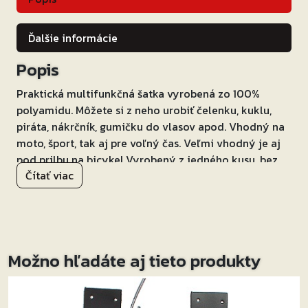
Ďalšie informácie
Popis
Praktická multifunkčná šatka vyrobená zo 100%
polyamidu. Môžete si z neho urobiť čelenku, kuklu,
piráta, nákrčník, gumičku do vlasov apod. Vhodný na
moto, šport, tak aj pre voľný čas. Veľmi vhodný je aj
pod prilbu na bicykel.Vyrobený z jedného kusu, bez
Čítať viac
švov. Univerzálna veľkosť.
Možno hľadáte aj tieto produkty