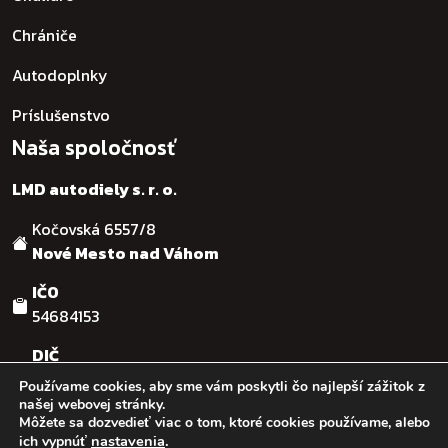
Chrániče
Autodoplnky
Príslušenstvo
Naša spoločnosť
LMD autodiely s. r. o.
Kočovská 6557/8
Nové Mesto nad Váhom
IČO
54684153
DIČ
SK2121755482
Používame cookies, aby sme vám poskytli čo najlepší zážitok z
našej webovej stránky.
Môžete sa dozvedieť viac o tom, ktoré cookies používame, alebo
© :: 2026
:: LMD autodiely s.r.o. :: Design & code by:
Ľuboš
nastavenia
.
ich vypnúť