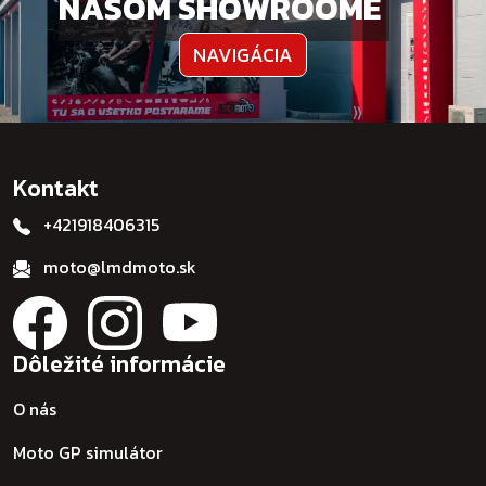
NAŠOM SHOWROOME
NAVIGÁCIA
Kontakt
+421918406315
moto@lmdmoto.sk
Dôležité informácie
O nás
Moto GP simulátor