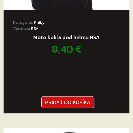
Kategórie:
Prilby
,
Výrobca:
RSA
Moto kukla pod helmu RSA
8,40
€
PRIDAŤ DO KOŠÍKA