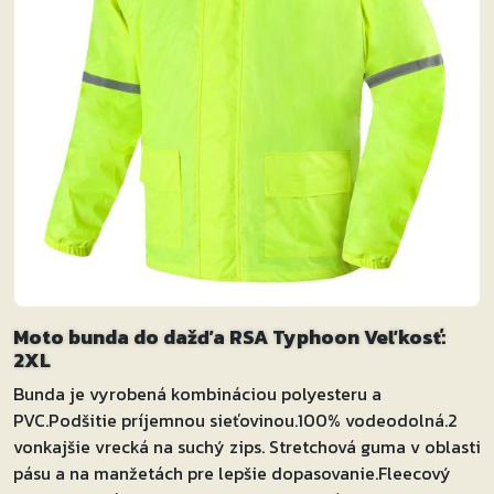
Moto bunda do dažďa RSA Typhoon Veľkosť:
2XL
Bunda je vyrobená kombináciou polyesteru a
PVC.Podšitie príjemnou sieťovinou.100% vodeodolná.2
vonkajšie vrecká na suchý zips. Stretchová guma v oblasti
pásu a na manžetách pre lepšie dopasovanie.Fleecový