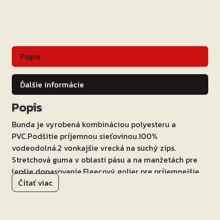
Popis
Ďalšie informácie
Popis
Bunda je vyrobená kombináciou polyesteru a
PVC.Podšitie príjemnou sieťovinou.100%
vodeodolná.2 vonkajšie vrecká na suchý zips.
Stretchová guma v oblasti pásu a na manžetách pre
lepšie dopasovanie.Fleecový golier pre príjemnejšie
Čítať viac
nosenie. Reflexné prvky pre lepšiu viditeľnosť. Bunda
do dažďa RSA Typhoon = skvelá voľba do
nepriaznivého počasia!