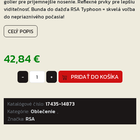
golier pre príjemnejšie nosenie. Reflexné prvky pre lepšiu
viditeľnosť. Bunda do dažďa RSA Typhoon = skvelá voľba
do nepriaznivého počasia!
CELÝ POPIS
42,84
€
množstvo
PRIDAŤ DO KOŠÍKA
-
+
Moto
bunda
do
Katalógové číslo:
dažďa
17435-14873
Kategórie:
RSA
Oblečenie
,
Značka:
RSA
Typhoon
Veľkosť:
2XL