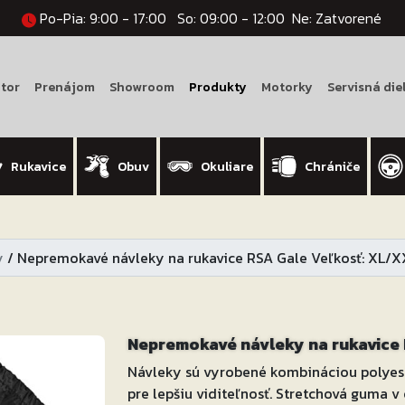
Po-Pia: 9:00 - 17:00
So: 09:00 - 12:00
Ne: Zatvorené
tor
Prenájom
Showroom
Produkty
Motorky
Servisná die
Rukavice
Obuv
Okuliare
Chrániče
y
/
Nepremokavé návleky na rukavice RSA Gale Veľkosť: XL/X
Nepremokavé návleky na rukavice 
Návleky sú vyrobené kombináciou polyest
pre lepšiu viditeľnosť. Stretchová guma v 