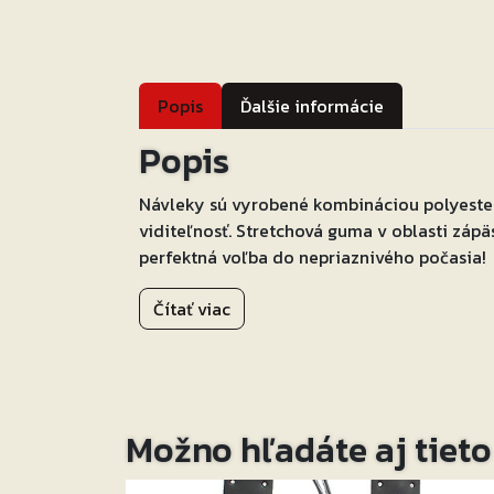
Popis
Ďalšie informácie
Popis
Návleky sú vyrobené kombináciou polyester
viditeľnosť. Stretchová guma v oblasti zápä
perfektná voľba do nepriaznivého počasia!
Čítať viac
Možno hľadáte aj tiet