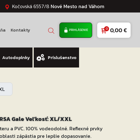
Kočovská 6557/8
Nové Mesto nad Váhom
0,00
€
lňa
Kontakty
PRIHLÁSENIE
Autodoplnky
Príslušenstvo
XL
RSA Gale Veľkosť: XL/XXL
eru a PVC. 100% vodeodolné. Reflexné prvky
oblasti zápästia pre lepšie dopasovanie.