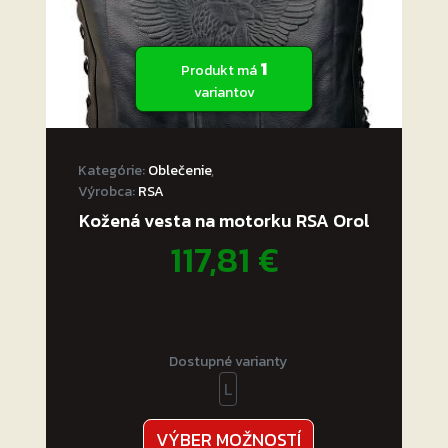
1
Produkt má
variantov
Kategórie:
Oblečenie
,
Výrobca:
RSA
Kožená vesta na motorku RSA Orol
117,81
€
Dostupné varianty
L
Tento
VÝBER MOŽNOSTÍ