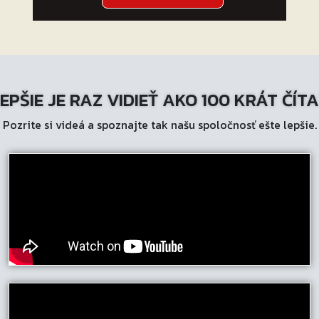
produkt
má
viacero
variantov.
Možnosti
EPŠIE JE RAZ VIDIEŤ AKO 100 KRÁT ČÍT
si
môžete
Pozrite si videá a spoznajte tak našu spoločnosť ešte lepšie.
vybrať
na
stránke
produktu.