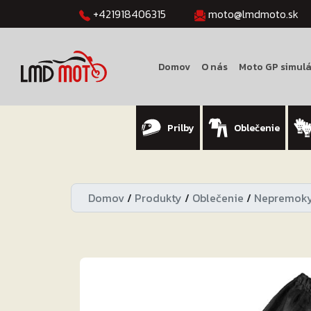
+421918406315
moto@lmdmoto.sk
Domov
O nás
Moto GP simulá
Prilby
Oblečenie
Domov
/
Produkty
/
Oblečenie
/
Nepremok