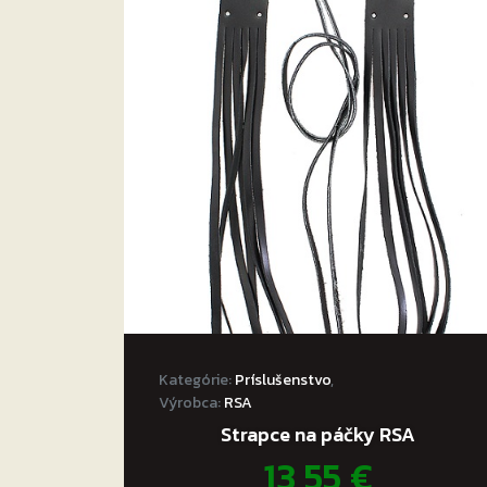
Kategórie:
Príslušenstvo
,
Výrobca:
RSA
Strapce na páčky RSA
13,55
€