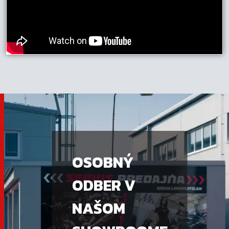
OSOBNÝ
ODBER V
NAŠOM