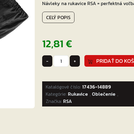
Návleky na rukavice RSA = perfektná voľb
CELÝ POPIS
12,81
€
množstvo
PRIDAŤ DO KOŠ
-
+
Nepremokavé
návleky
na
Katalógové číslo:
rukavice
17436-14889
Kategórie:
RSA
Rukavice
,
Oblečenie
,
Značka:
Gale
RSA
Veľkosť:
XL/XXL