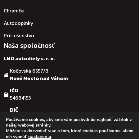
Chrániče
Autodoplnky
Príslušenstvo
Naša spoločnosť
LMD autodiely s. r. o.
Kočovská 6557/8
Nové Mesto nad Váhom
IČO
54684153
DIČ
SK2121755482
Používame cookies, aby sme vám poskytli čo najlepší zážitok z
našej webovej stránky.
Môžete sa dozvedieť viac o tom, ktoré cookies používame, alebo
© :: 2026
:: LMD autodiely s.r.o. :: Design & code by:
Ľuboš
nastavenia
.
ich vypnúť