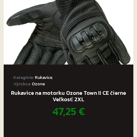
Kategórie:
Rukavice
,
Výrobca:
Ozone
Rukavice na motorku Ozone Town II CE čierne
Veľkosť: 2XL
47,25
€