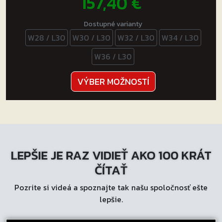
157,40
€
Dostupné varianty
W28 / L30
W30 / L30
W32 / L30
W34 / L30
W36 / L30
Tento
VÝBER MOŽNOSTÍ
produkt
má
viacero
variantov.
Možnosti
LEPŠIE JE RAZ VIDIEŤ AKO 100 KRÁT
si
môžete
ČÍTAŤ
vybrať
Pozrite si videá a spoznajte tak našu spoločnosť ešte
na
lepšie.
stránke
produktu.