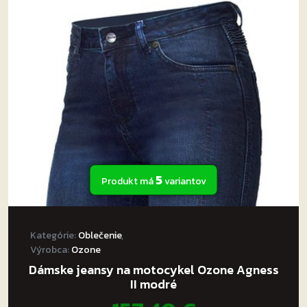
Možnosti
si
môžete
vybrať
na
stránke
produktu.
5
Produkt má
variantov
Kategórie:
Oblečenie
,
Výrobca:
Ozone
Dámske jeansy na motocykel Ozone Agness
II modré