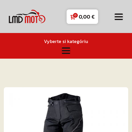
0,00
€
Vyberte si kategóriu