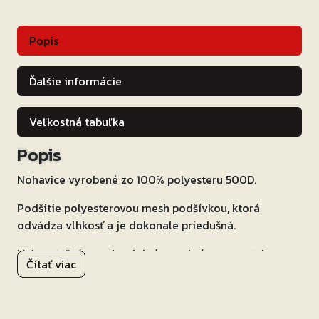
Popis
Ďalšie informácie
Veľkostná tabuľka
Popis
Nohavice vyrobené zo 100% polyesteru 500D.
Podšitie polyesterovou mesh podšívkou, ktorá
odvádza vlhkosť a je dokonale priedušná.
Vyberateľná a vodeodolná membrána garantuje
Čítať viac
nepremokavosť nohavíc.
Súčasťou nohavíc sú CE-level 1 chrániče kolien, ktoré
významne zvyšujú bezpečnosť.