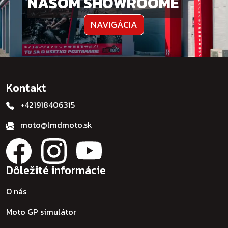
NAŠOM SHOWROOME
NAVIGÁCIA
Kontakt
+421918406315
moto@lmdmoto.sk
Dôležité informácie
O nás
Moto GP simulátor