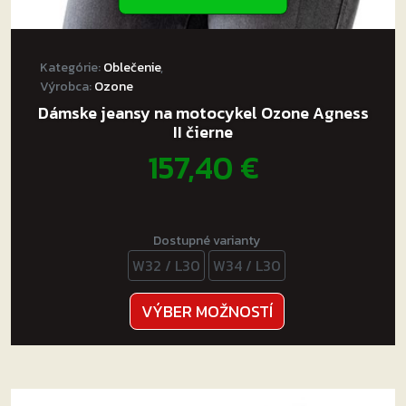
Kategórie:
Oblečenie
,
Výrobca:
Ozone
Dámske jeansy na motocykel Ozone Agness
II čierne
157,40
€
Dostupné varianty
W32 / L30
W34 / L30
Tento
VÝBER MOŽNOSTÍ
produkt
má
viacero
variantov.