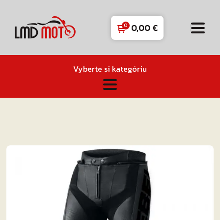
0,00
€
Vyberte si kategóriu