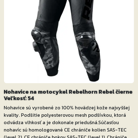
Nohavice na motocykel Rebelhorn Rebel čierne
Veľkosť: 54
Nohavice sú vyrobené zo 100% hovädzej kože najvyššej
kvality. Podšitie polyesterovou mesh podšívkou, ktorá
odvádza vlhkosť a je dokonale priedušná.Súčasťou
nohavíc sú homologované CE chrániče kolien SAS-TEC
(level 2), CE chrániče bokov SAS-TEC (level 1). Chrániče