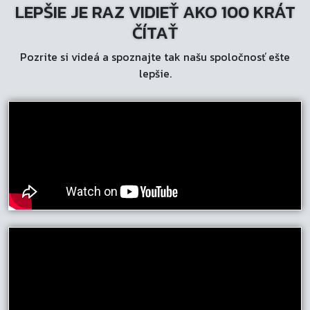
LEPŠIE JE RAZ VIDIEŤ AKO 100 KRÁT
si
môžete
ČÍTAŤ
vybrať
Pozrite si videá a spoznajte tak našu spoločnosť ešte
na
lepšie.
stránke
produktu.