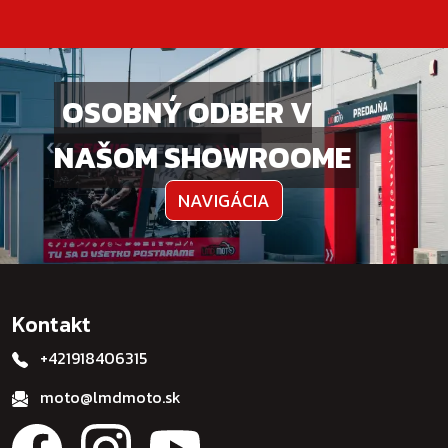
OSOBNÝ ODBER V
NAŠOM SHOWROOME
NAVIGÁCIA
Kontakt
+421918406315
moto@lmdmoto.sk