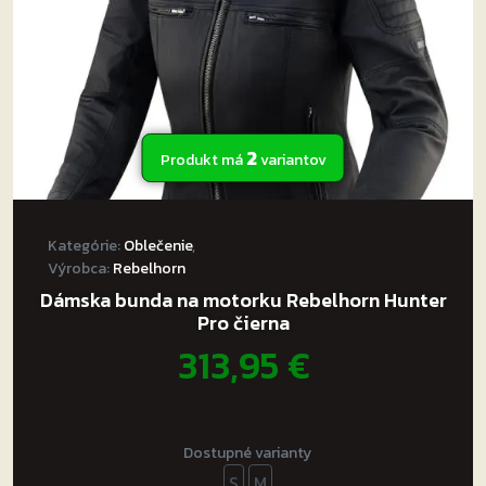
2
Produkt má
variantov
Kategórie:
Oblečenie
,
Výrobca:
Rebelhorn
Dámska bunda na motorku Rebelhorn Hunter
Pro čierna
313,95
€
Dostupné varianty
S
M