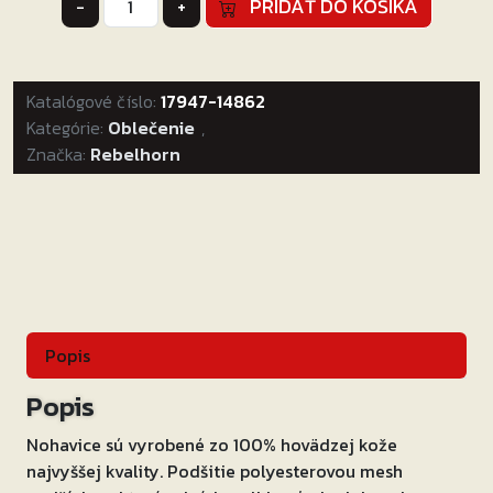
PRIDAŤ DO KOŠÍKA
-
+
Nohavice
na
motocykel
Katalógové číslo:
Rebelhorn
17947-14862
Kategórie:
Rebel
Oblečenie
,
Značka:
Rebelhorn
čierne
Veľkosť:
54
Popis
Popis
Nohavice sú vyrobené zo 100% hovädzej kože
najvyššej kvality. Podšitie polyesterovou mesh