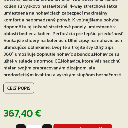
kolien sú výškovo nastaviteľné. 4-way stretchová látka
umiestnená na nohaviciach zabezpečí maximálny
komfort a neobmedzený pohyb. K voľnejšiemu pohybu
dopomôžu aj kožené stretchové panely umiestnené v
oblasti bedier a kolien. Perforácia pre lepšiu priedušnosť.
Vonkajšie slidery na kolenách. Dlhé zipsy na nohaviciach
uľahčujúce obliekanie. Dvojité a trojité švy.Dlhý zips
360° umožňuje zopnutie nohavíc s bundou.Nohavice sú
ušité v súlade s normou CE.Nohavice, ktoré Vás nadchnú
nielen svojím prepracovaným dizajnom, ale
predovšetkým kvalitou a vysokým stupňom bezpečnosti!
CELÝ POPIS
367,40
€
množstvo