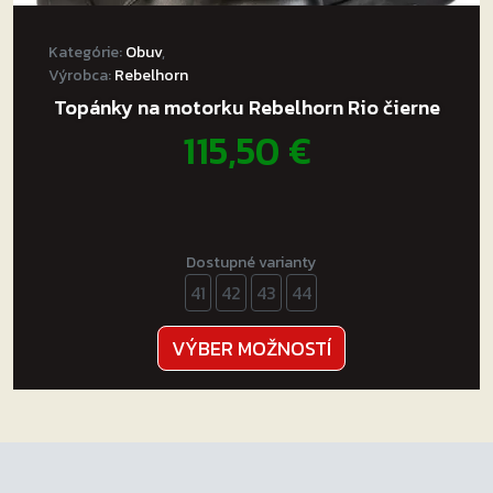
Kategórie:
Obuv
,
Výrobca:
Rebelhorn
Topánky na motorku Rebelhorn Rio čierne
115,50
€
Dostupné varianty
41
42
43
44
Tento
VÝBER MOŽNOSTÍ
produkt
má
viacero
variantov.
Možnosti