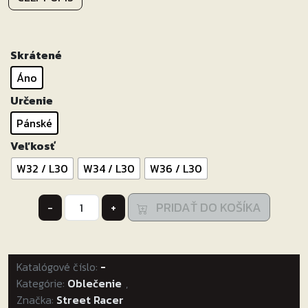
Skrátené
Áno
Určenie
Pánské
Veľkosť
W32 / L30
W34 / L30
W36 / L30
množstvo
PRIDAŤ DO KOŠÍKA
-
+
Skrátené
jeansy
na
Katalógové číslo:
motocykel
-
Kategórie:
Street
Oblečenie
,
Značka:
Street Racer
Racer