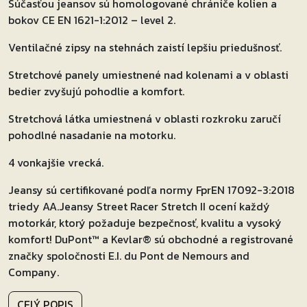
Súčasťou jeansov sú homologované chrániče kolien a
bokov CE EN 1621-1:2012 – level 2.
Ventilačné zipsy na stehnách zaistí lepšiu priedušnosť.
Stretchové panely umiestnené nad kolenami a v oblasti
bedier zvyšujú pohodlie a komfort.
Stretchová látka umiestnená v oblasti rozkroku zaručí
pohodlné nasadanie na motorku.
4 vonkajšie vrecká.
Jeansy sú certifikované podľa normy FprEN 17092-3:2018
triedy AA.Jeansy Street Racer Stretch II ocení každý
motorkár, ktorý požaduje bezpečnosť, kvalitu a vysoký
komfort! DuPont™ a Kevlar® sú obchodné a registrované
značky spoločnosti E.I. du Pont de Nemours and
Company.
CELÝ POPIS