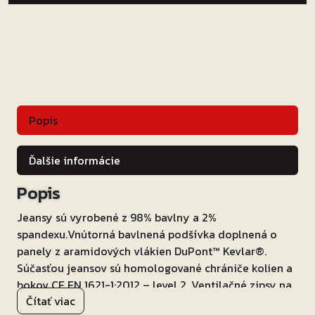
Stretch
II
CE
modré
Popis
Ďalšie informácie
Popis
Jeansy sú vyrobené z 98% bavlny a 2%
spandexu.Vnútorná bavlnená podšívka doplnená o
panely z aramidových vlákien DuPont™ Kevlar®.
Súčasťou jeansov sú homologované chrániče kolien a
bokov CE EN 1621-1:2012 – level 2. Ventilačné zipsy na
Čítať viac
stehnách zaistí lepšiu priedušnosť. Stretchové panely