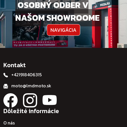
OSOBNÝ ODBER V
NAŠOM SHOWROOME
NAVIGÁCIA
Kontakt
+421918406315
moto@lmdmoto.sk
Dôležité informácie
O nás