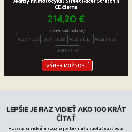
Jeansy na motocykel Street Racer Stretch II
CE čierne
214,20
€
Dostupné varianty
W32 / L32
W34 / L32
W36 / L32
W38 / L32
W40 / L32
Tento
VÝBER MOŽNOSTÍ
produkt
má
viacero
variantov.
Možnosti
LEPŠIE JE RAZ VIDIEŤ AKO 100 KRÁT
si
môžete
ČÍTAŤ
vybrať
Pozrite si videá a spoznajte tak našu spoločnosť ešte
na