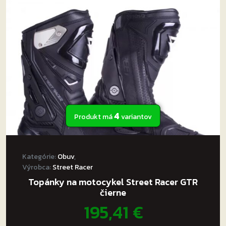
4
Produkt má
variantov
Kategórie:
Obuv
,
Výrobca:
Street Racer
Topánky na motocykel Street Racer GTR
čierne
195,41
€