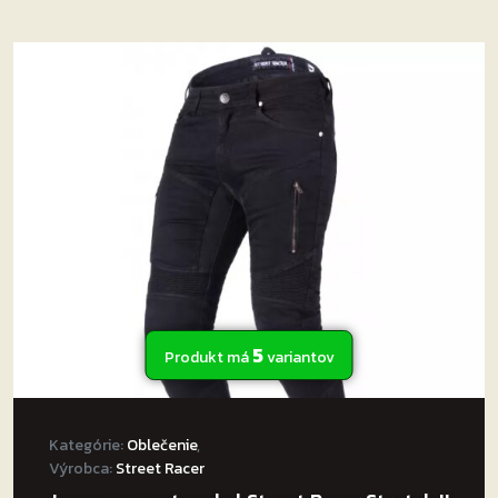
5
Produkt má
variantov
Kategórie:
Oblečenie
,
Výrobca:
Street Racer