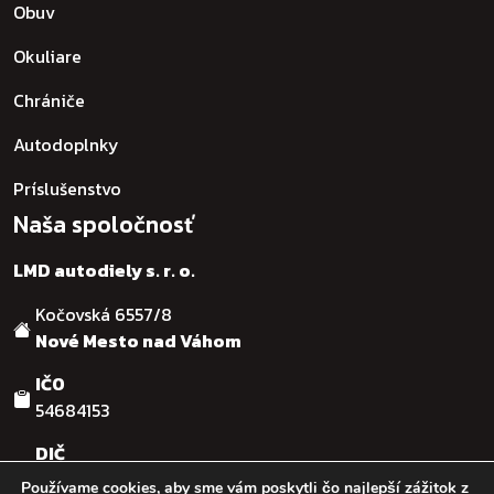
Obuv
Okuliare
Chrániče
Autodoplnky
Príslušenstvo
Naša spoločnosť
LMD autodiely s. r. o.
Kočovská 6557/8
Nové Mesto nad Váhom
IČO
54684153
DIČ
SK2121755482
Používame cookies, aby sme vám poskytli čo najlepší zážitok z