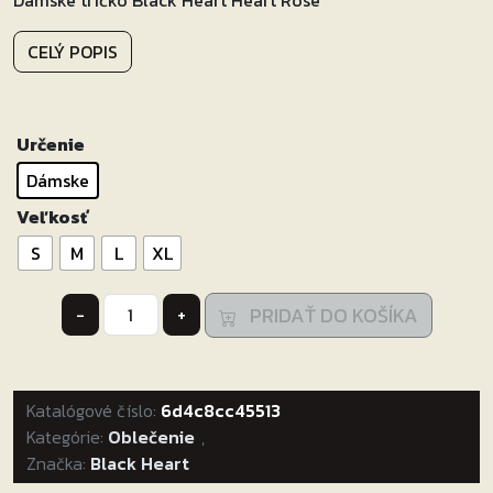
CELÝ POPIS
Určenie
Dámske
Veľkosť
S
M
L
XL
množstvo
PRIDAŤ DO KOŠÍKA
-
+
Dámske
tričko
Black
Katalógové číslo:
Heart
6d4c8cc45513
Kategórie:
Heart
Oblečenie
,
Značka:
Black Heart
Rose