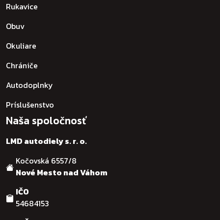
Rukavice
Obuv
Okuliare
Chrániče
Autodoplnky
Príslušenstvo
Naša spoločnosť
LMD autodiely s. r. o.
Kočovská 6557/8
Nové Mesto nad Váhom
IČO
54684153