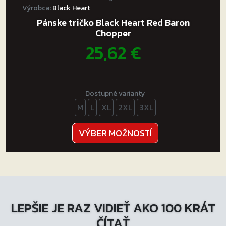
Výrobca:
Black Heart
Pánske tričko Black Heart Red Baron
Chopper
25,62
€
Dostupné varianty
M
L
XL
2XL
3XL
Tento
VÝBER MOŽNOSTÍ
produkt
má
viacero
variantov.
Možnosti
LEPŠIE JE RAZ VIDIEŤ AKO 100 KRÁT
si
môžete
ČÍTAŤ