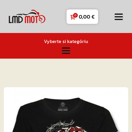
0,00
€
Vyberte si kategóriu