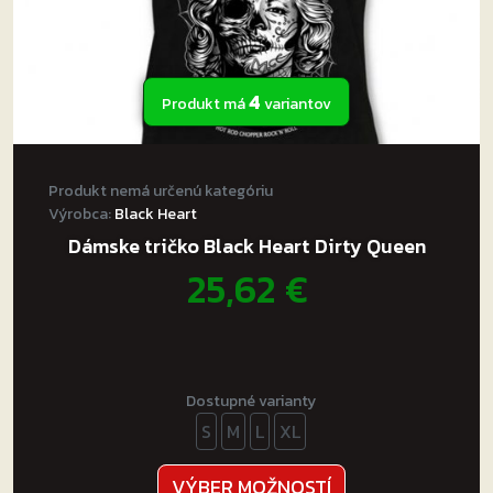
4
Produkt má
variantov
Produkt nemá určenú kategóriu
Výrobca:
Black Heart
Dámske tričko Black Heart Dirty Queen
25,62
€
Dostupné varianty
S
M
L
XL
Tento
VÝBER MOŽNOSTÍ