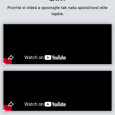
vybrať
Pozrite si videá a spoznajte tak našu spoločnosť ešte
na
lepšie.
stránke
produktu.