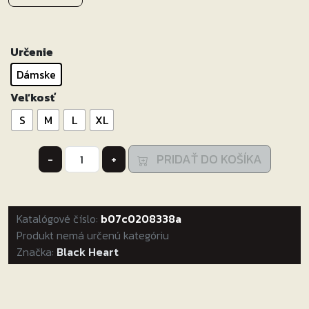
Určenie
Dámske
Veľkosť
S
M
L
XL
množstvo
PRIDAŤ DO KOŠÍKA
-
+
Dámske
tričko
Black
Katalógové číslo:
Heart
b07c0208338a
Produkt nemá určenú kategóriu
Kitty
Značka:
Black Heart