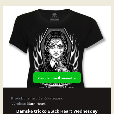
viacero
variantov.
Možnosti
si
môžete
vybrať
na
stránke
produktu.
4
Produkt má
variantov
Produkt nemá určenú kategóriu
Výrobca:
Black Heart
Dámske tričko Black Heart Wednesday