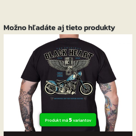
Perfektná voľba pre voľný čas!
Možno hľadáte aj tieto produkty
5
Produkt má
variantov