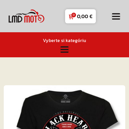
0,00
€
Vyberte si kategóriu