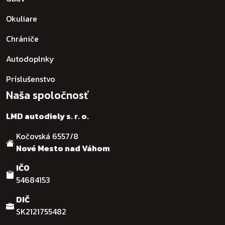
Okuliare
Chrániče
Autodoplnky
Príslušenstvo
Naša spoločnosť
LMD autodiely s. r. o.
Kočovská 6557/8
Nové Mesto nad Váhom
IČO
54684153
DIČ
SK2121755482