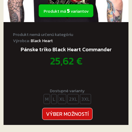
5
Produkt má
variantov
Produkt nemá určenú kategóriu
Výrobca:
Black Heart
Pánske triko Black Heart Commander
25,62
€
Dostupné varianty
M
L
XL
2XL
3XL
Tento
VÝBER MOŽNOSTÍ
produkt
má