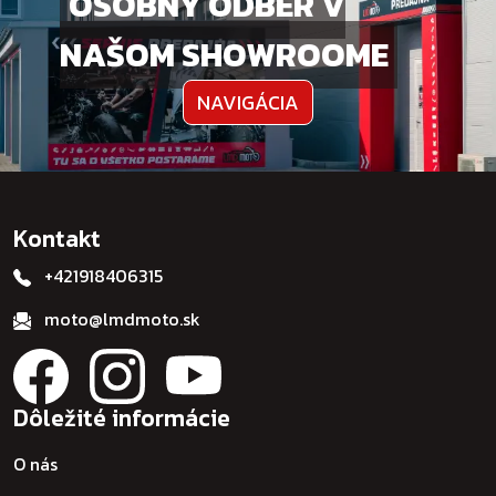
OSOBNÝ ODBER V
NAŠOM SHOWROOME
NAVIGÁCIA
Kontakt
+421918406315
moto@lmdmoto.sk
Dôležité informácie
O nás