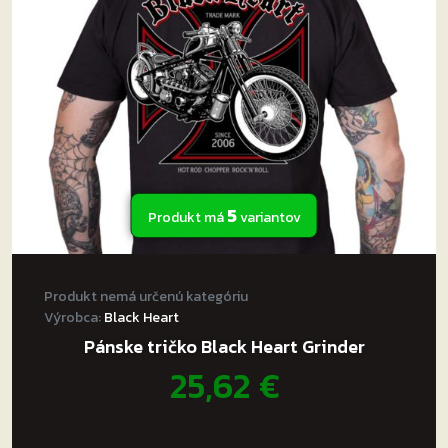
môžete
vybrať
na
stránke
produktu.
5
Produkt má
variantov
Produkt nemá určenú kategóriu
Výrobca:
Black Heart
Pánske tričko Black Heart Grinder
25,62
€