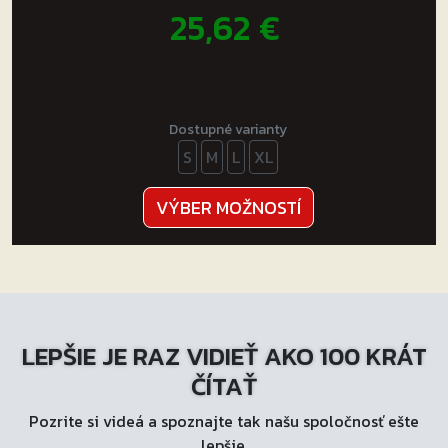
25,62
€
Dostupné varianty
S
M
L
XL
Tento
VÝBER MOŽNOSTÍ
produkt
má
viacero
variantov.
Možnosti
LEPŠIE JE RAZ VIDIEŤ AKO 100 KRÁT
si
môžete
ČÍTAŤ
vybrať
Pozrite si videá a spoznajte tak našu spoločnosť ešte
na
lepšie.
stránke