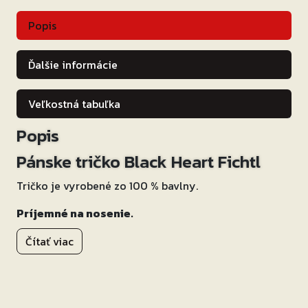
Popis
Ďalšie informácie
Veľkostná tabuľka
Popis
Pánske tričko Black Heart Fichtl
Tričko je vyrobené zo 100 % bavlny.
Príjemné na nosenie.
Klasický strih s okrúhlym výstrihom.
Čítať viac
Vysoko kvalitná potlač.
Výborne sediace tričko s originálnym dizajnom!