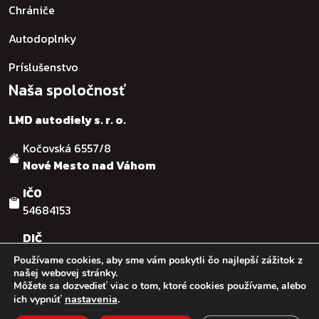
Chrániče
Autodoplnky
Príslušenstvo
Naša spoločnosť
LMD autodiely s. r. o.
Kočovská 6557/8
Nové Mesto nad Váhom
IČO
54684153
DIČ
SK2121755482
Používame cookies, aby sme vám poskytli čo najlepší zážitok z
našej webovej stránky.
Môžete sa dozvedieť viac o tom, ktoré cookies používame, alebo
© :: 2026
:: LMD autodiely s.r.o. :: Design & code by:
Ľuboš
nastavenia
.
ich vypnúť
Kaššovic - RGFcreative