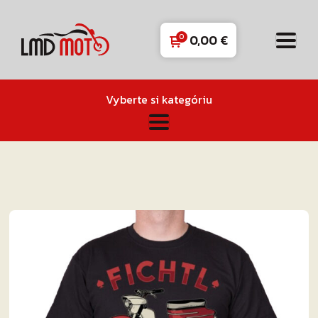
0,00
€
Vyberte si kategóriu