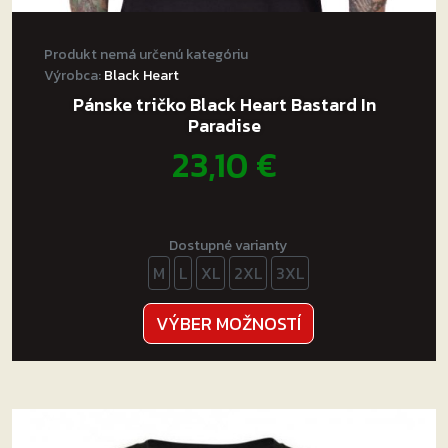
Produkt nemá určenú kategóriu
Výrobca:
Black Heart
Pánske tričko Black Heart Bastard In
Paradise
23,10
€
Dostupné varianty
M
L
XL
2XL
3XL
Tento
VÝBER MOŽNOSTÍ
produkt
má
viacero
variantov.
Možnosti