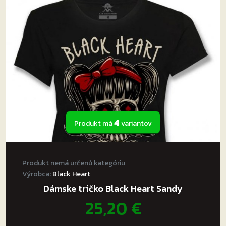
si
môžete
vybrať
na
stránke
produktu.
4
Produkt má
variantov
Produkt nemá určenú kategóriu
Výrobca:
Black Heart
Dámske tričko Black Heart Sandy
25,20
€