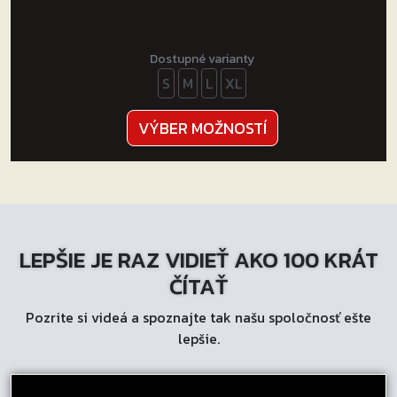
Dostupné varianty
S
M
L
XL
Tento
VÝBER MOŽNOSTÍ
produkt
má
viacero
variantov.
Možnosti
LEPŠIE JE RAZ VIDIEŤ AKO 100 KRÁT
si
môžete
ČÍTAŤ
vybrať
Pozrite si videá a spoznajte tak našu spoločnosť ešte
na
lepšie.
stránke
produktu.