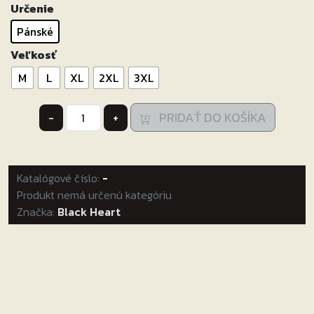
Určenie
Pánské
Veľkosť
M
L
XL
2XL
3XL
množstvo
PRIDAŤ DO KOŠÍKA
-
+
Pánske
tričko
Black
Katalógové číslo:
Heart
-
Produkt nemá určenú kategóriu
Fichtl
Značka:
Black Heart