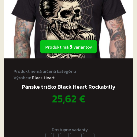
stránke
produktu.
5
Produkt má
variantov
Produkt nemá určenú kategóriu
Výrobca:
Black Heart
Pánske tričko Black Heart Rockabilly
25,62
€
Dostupné varianty