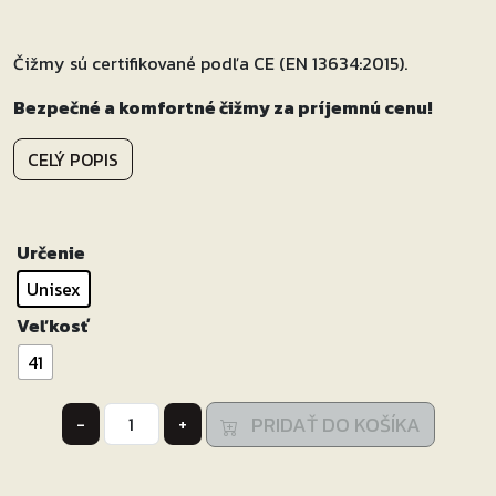
Čižmy sú certifikované podľa CE (EN 13634:2015).
Bezpečné a komfortné čižmy za príjemnú cenu!
CELÝ POPIS
Určenie
Unisex
Veľkosť
41
množstvo
PRIDAŤ DO KOŠÍKA
-
+
Čižmy
na
motocykel