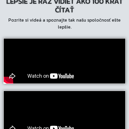
LEPŠIE JE RAZ VIDIEŤ AKO 100 KRÁT
môžete
ČÍTAŤ
vybrať
Pozrite si videá a spoznajte tak našu spoločnosť ešte
na
lepšie.
stránke
produktu.