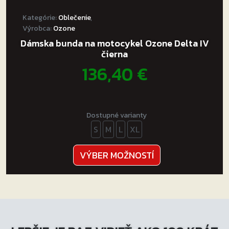
Kategórie:
Oblečenie
,
Výrobca:
Ozone
Dámska bunda na motocykel Ozone Delta IV
čierna
136,40
€
Dostupné varianty
S
M
L
XL
Tento
VÝBER MOŽNOSTÍ
produkt
má
viacero
variantov.
Možnosti
si