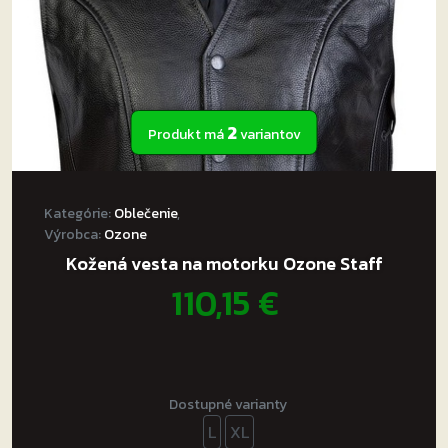
2
Produkt má
variantov
Kategórie:
Oblečenie
,
Výrobca:
Ozone
Kožená vesta na motorku Ozone Staff
110,15
€
Dostupné varianty
L
XL