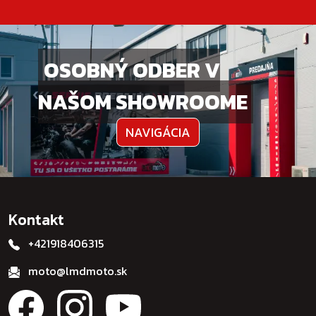
OSOBNÝ ODBER V
NAŠOM SHOWROOME
NAVIGÁCIA
Kontakt
+421918406315
moto@lmdmoto.sk