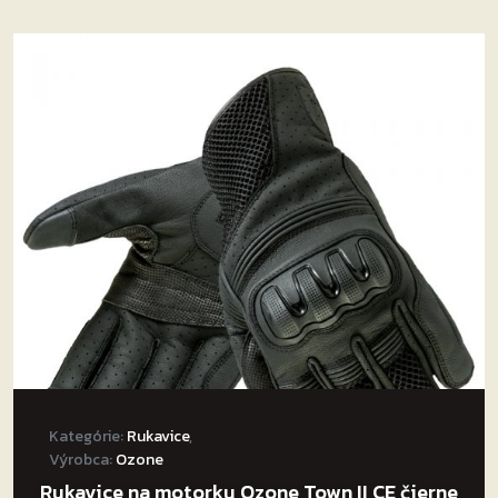
viacero
variantov.
Možnosti
si
môžete
vybrať
na
stránke
produktu.
Kategórie:
Rukavice
,
Výrobca:
Ozone
Rukavice na motorku Ozone Town II CE čierne