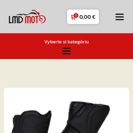
0,00
€
Vyberte si kategóriu