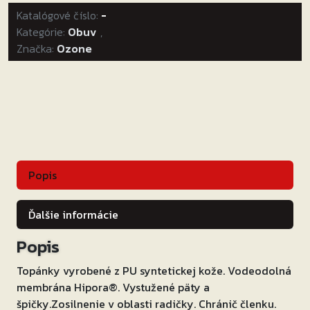
Katalógové číslo:
Ozone
-
Kategórie:
Rapid
Obuv
,
Značka:
Ozone
čiernej
matnej
Popis
Ďalšie informácie
Popis
Topánky vyrobené z PU syntetickej kože. Vodeodolná
membrána Hipora®. Vystužené päty a
špičky.Zosilnenie v oblasti radičky. Chránič členku.