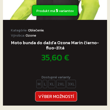
5
Produkt má
variantov
Kategórie:
Oblečenie
,
Výrobca:
Ozone
Moto bunda do dažďa Ozone Marin čierno-
fluo-žltá
35,60
€
Dostupné varianty
M
L
XL
2XL
3XL
Tento
VÝBER MOŽNOSTÍ
produkt
má