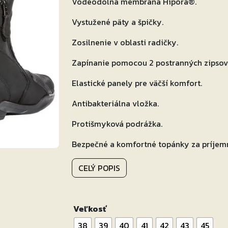
Vodeodolná membrána Hipora®.
Vystužené päty a špičky.
Zosilnenie v oblasti radičky.
Zapínanie pomocou 2 postranných zipsov 
Elastické panely pre väčší komfort.
Antibakteriálna vložka.
Protišmyková podrážka.
Bezpečné a komfortné topánky za príjem
CELÝ POPIS
Veľkosť
38
39
40
41
42
43
45