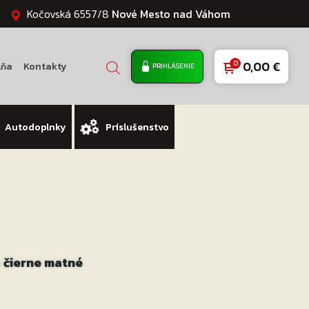
Kočovská 6557/8
Nové Mesto nad Váhom
0,00
€
lňa
Kontakty
PRIHLÁSENIE
Autodoplnky
Príslušenstvo
 čierne matné