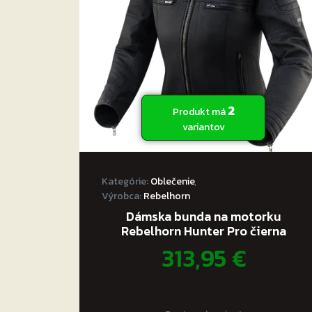
2
Produkt má
variantov
Kategórie:
Oblečenie
,
Výrobca:
Rebelhorn
Dámska bunda na motorku
Rebelhorn Hunter Pro čierna
313,95
€