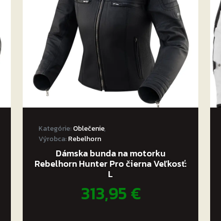
Kategórie:
Oblečenie
,
Výrobca:
Rebelhorn
Dámska bunda na motorku
Rebelhorn Hunter Pro čierna Veľkosť:
L
313,95
€