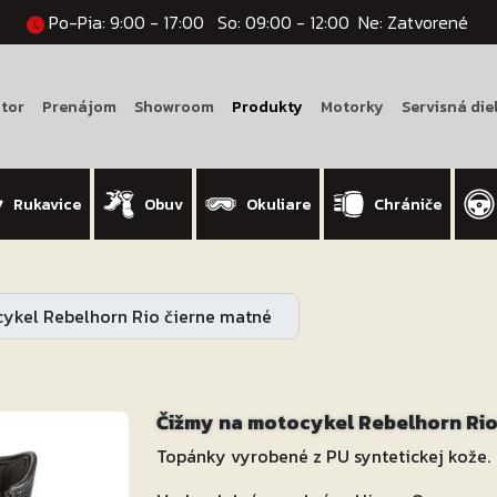
Po-Pia: 9:00 - 17:00
So: 09:00 - 12:00
Ne: Zatvorené
tor
Prenájom
Showroom
Produkty
Motorky
Servisná die
Rukavice
Obuv
Okuliare
Chrániče
ykel Rebelhorn Rio čierne matné
Čižmy na motocykel Rebelhorn Rio
Topánky vyrobené z PU syntetickej kože.