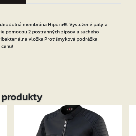
odeodolná membrána Hipora®. Vystužené päty a
anie pomocou 2 postranných zipsov a suchého
ntibakteriálna vložka.Protišmyková podrážka.
 cenu!
o produkty