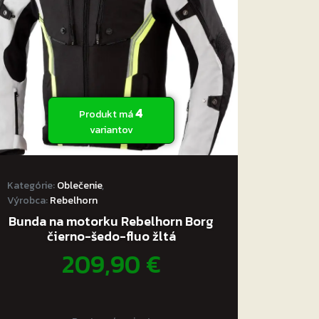
4
Produkt má
variantov
Kategórie:
Oblečenie
,
Výrobca:
Rebelhorn
Bunda na motorku Rebelhorn Borg
čierno-šedo-fluo žltá
209,90
€