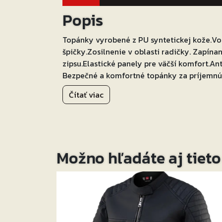
Popis
Topánky vyrobené z PU syntetickej kože.V
špičky.Zosilnenie v oblasti radičky. Zapín
zipsu.Elastické panely pre väčší komfort.A
Bezpečné a komfortné topánky za príjemnú
Čítať viac
Možno hľadáte aj tiet