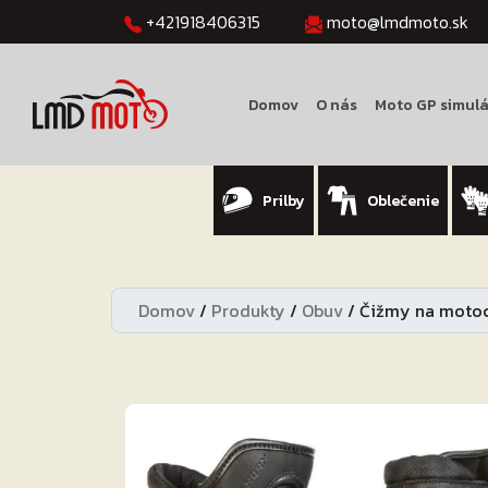
+421918406315
moto@lmdmoto.sk
Domov
O nás
Moto GP simulá
Prilby
Oblečenie
Domov
/
Produkty
/
Obuv
/
Čižmy na motoc