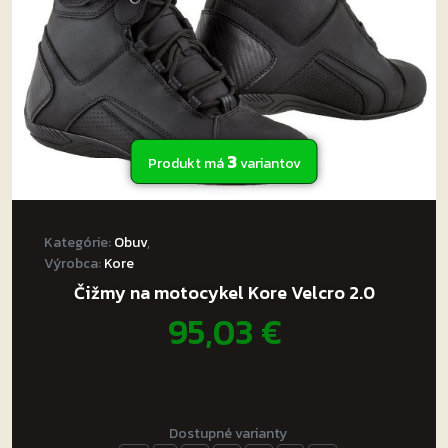
3
Produkt má
variantov
Kategórie:
Obuv
,
Výrobca:
Kore
Čižmy na motocykel Kore Velcro 2.0
95,03
€
Dostupné varianty