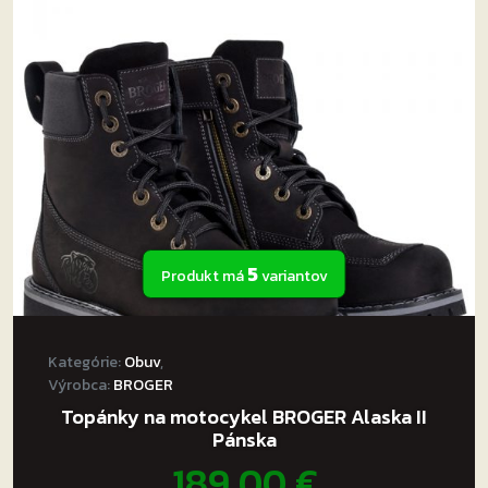
Možnosti
si
môžete
vybrať
na
stránke
produktu.
5
Produkt má
variantov
Kategórie:
Obuv
,
Výrobca:
BROGER
Topánky na motocykel BROGER Alaska II
Pánska
189,00
€