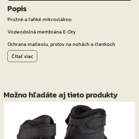
Popis
Pružné a ľahké mikrovlákno
Vodeodolná membrána E-Dry
Ochrana malleolu, prstov na nohách a členkoch
Čítať viac
Systém šnurovania
Dizajn Eleveit s podrážkou z jednozložkovej gumy
Možno hľadáte aj tieto produkty