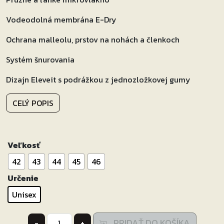
Vodeodolná membrána E-Dry
Ochrana malleolu, prstov na nohách a členkoch
Systém šnurovania
Dizajn Eleveit s podrážkou z jednozložkovej gumy
CELÝ POPIS
Veľkosť
42
43
44
45
46
Určenie
Unisex
množstvo
PRIDAŤ DO KOŠÍKA
-
+