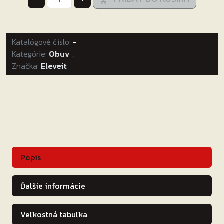
ELEVEIT
OBUV
FREERIDER
Katalógové číslo:
2.4
-
Kategórie:
WP
Obuv
,
Značka:
Eleveit
čierne
Popis
Ďalšie informácie
Veľkostná tabuľka