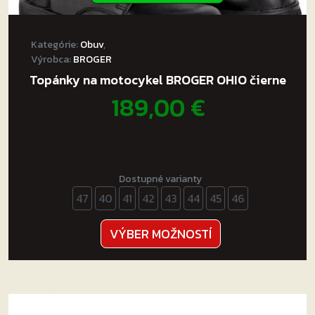
Kategórie:
Obuv
,
Výrobca:
BROGER
Topánky na motocykel BROGER OHIO čierne
189,00
€
Dostupné varianty
47
40
41
42
43
44
45
46
Tento
VÝBER MOŽNOSTÍ
produkt
má
viacero
variantov.