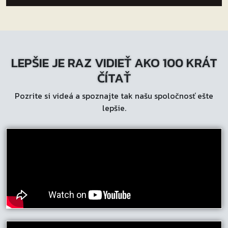
má
viacero
variantov.
Možnosti
LEPŠIE JE RAZ VIDIEŤ AKO 100 KRÁT
si
môžete
ČÍTAŤ
vybrať
Pozrite si videá a spoznajte tak našu spoločnosť ešte
na
lepšie.
stránke
produktu.