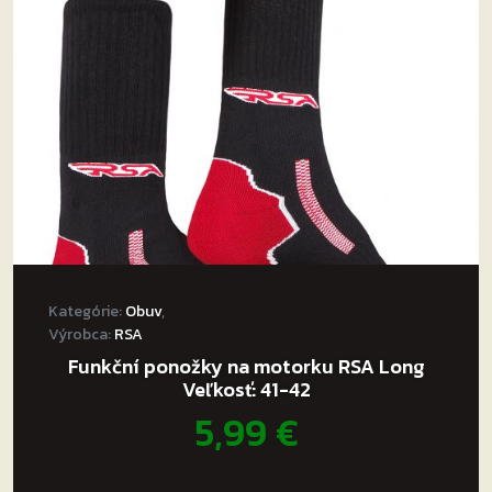
Kategórie:
Obuv
,
Výrobca:
RSA
Funkční ponožky na motorku RSA Long
Veľkosť: 41-42
5,99
€