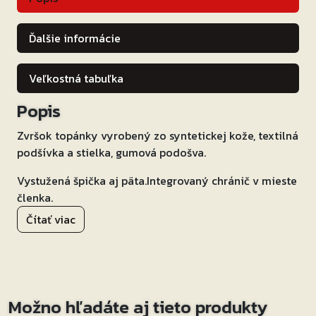
Ďalšie informácie
Veľkostná tabuľka
Popis
Zvršok topánky vyrobený zo syntetickej kože, textilná
podšívka a stielka, gumová podošva.
Vystužená špička aj päta.Integrovaný chránič v mieste
členka.
Čítať viac
Zosilnenie na priehlavku v oblasti radičky.
Gumová podrážka.
Mäkká, pohodlná antibakteriálna vymeniteľná stielka.
Možno hľadáte aj tieto produkty
Zapínanie pomocou bočného zipsu a šnúrok.