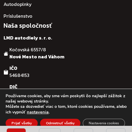
Autodoplnky
Príslušenstvo
Naša spoločnosť
LMD autodiely s. r. o.
Kočovská 6557/8
Nové Mesto nad Váhom
IČO
54684153
DIČ
SK2121755482
Používame cookies, aby sme vám poskytli čo najlepší zážitok z
našej webovej stránky.
Môžete sa dozvedieť viac o tom, ktoré cookies používame, alebo
© :: 2026
:: LMD autodiely s.r.o. :: Design & code by:
Ľuboš
nastavenia
.
ich vypnúť
Kaššovic - RGFcreative
Prijať všetky
Odmietnuť všetky
Nastavenia cookies