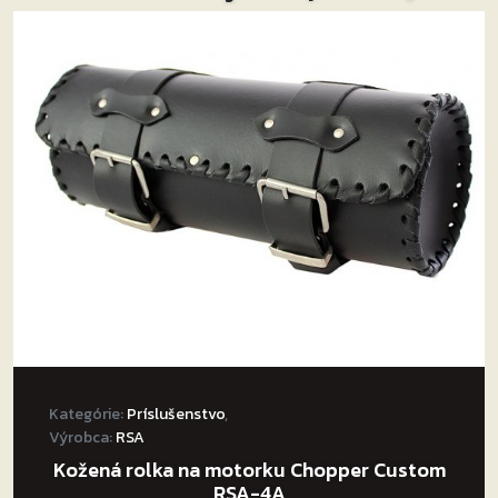
Homologácia EN 13634:2017.
Bezpečné a komfortné topánky!
Kategórie:
Príslušenstvo
,
Výrobca:
RSA
Kožená rolka na motorku Chopper Custom
RSA-4A