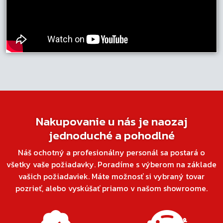
Nakupovanie u nás je naozaj
jednoduché a pohodlné
Náš ochotný a profesionálny personál sa postará o
všetky vaše požiadavky. Poradíme s výberom na základe
vašich požiadaviek. Máte možnosť si vybraný tovar
pozrieť, alebo vyskúšať priamo v našom showroome.