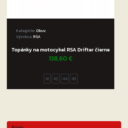
Kategórie:
Obuv
,
Výrobca:
RSA
Topánky na motocykel RSA Drifter čierne
138,60
€
41
42
44
45
Popis