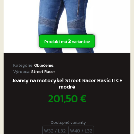
stránke
produktu.
2
Produkt má
variantov
Kategórie:
Oblečenie
,
Výrobca:
Street Racer
Jeansy na motocykel Street Racer Basic II CE
modré
201,50
€
Dostupné varianty
W32 / L32
W40 / L32