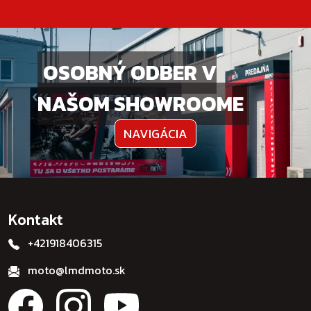
OSOBNÝ ODBER V
NAŠOM SHOWROOME
NAVIGÁCIA
Kontakt
+421918406315
moto@lmdmoto.sk