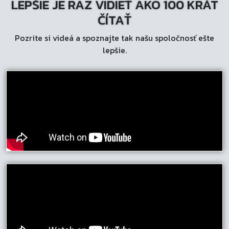
LEPŠIE JE RAZ VIDIEŤ AKO 100 KRÁT
si
môžete
ČÍTAŤ
vybrať
Pozrite si videá a spoznajte tak našu spoločnosť ešte
na
lepšie.
stránke
produktu.