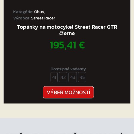
Kategórie:
Obuv
,
Výrobca:
Street Racer
Topánky na motocykel Street Racer GTR
čierne
195,41
€
Dostupné varianty
41
42
43
45
Tento
VÝBER MOŽNOSTÍ
produkt
má
viacero
variantov.
Možnosti