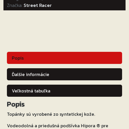
Značka:
Street Racer
Storm
čierna
matná
Popis
Ďalšie informácie
Veľkostná tabuľka
Popis
Topánky sú vyrobené zo syntetickej kože.
Vodeodolná a priedušná podšívka Hipora ® pre