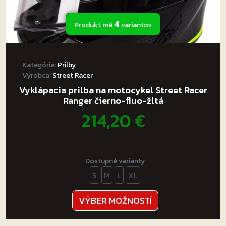
4
Produkt má
variantov
Kategórie:
Prilby
,
Výrobca:
Street Racer
Vyklápacia prilba na motocykel Street Racer
Ranger čierno-fluo-žltá
214,20
€
Dostupné varianty
S
M
L
XL
Tento
VÝBER MOŽNOSTÍ
produkt
má