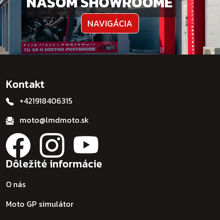
NAŠOM SHOWROOME
NAVIGÁCIA
Kontakt
+421918406315
moto@lmdmoto.sk
Dôležité informácie
O nás
Moto GP simulátor