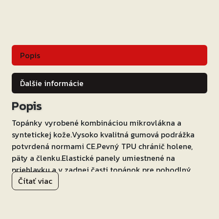
červené
Popis
Ďalšie informácie
Popis
Topánky vyrobené kombináciou mikrovlákna a
syntetickej kože.Vysoko kvalitná gumová podrážka
potvrdená normami CE.Pevný TPU chránič holene,
päty a členku.Elastické panely umiestnené na
priehlavku a v zadnej časti topánok pre pohodlný
Čítať viac
pohyb.Zosilnenie v mieste radiacej páky.Zapínanie
pomocou zipsu a prekrytie suchým zipsom.Perforácie
na topánkach zaistí lepšiu priedušnosť.Topánky sú
certifikované podľa CE EN-13594:2015-level 2, čo je