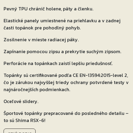
Pevný TPU chránič holene, päty a členku.
Elastické panely umiestnené na priehlavku a v zadnej
časti topánok pre pohodlný pohyb.
Zosilnenie v mieste radiacej páky.
Zapínanie pomocou zipsu a prekrytie suchým zipsom.
Perforácie na topánkach zaistí lepšiu priedušnosť.
Topánky sú certifikované podľa CE EN-13594:2015-level 2,
čo je zárukou najvyššej triedy ochrany potvrdené testy v
najnáročnejších podmienkach.
Oceľové slidery.
Športové topánky prepracované do posledného detailu –
to sú Shima RSX-6!