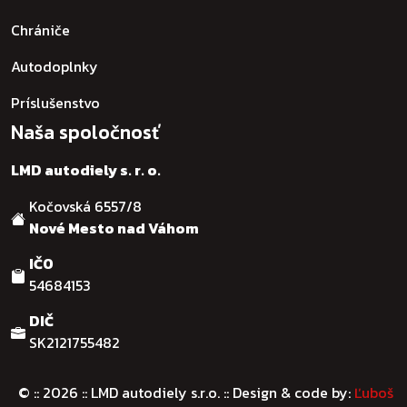
Chrániče
Autodoplnky
Príslušenstvo
Naša spoločnosť
LMD autodiely s. r. o.
Kočovská 6557/8
Nové Mesto nad Váhom
IČO
54684153
DIČ
SK2121755482
© :: 2026
:: LMD autodiely s.r.o. :: Design & code by:
Ľuboš