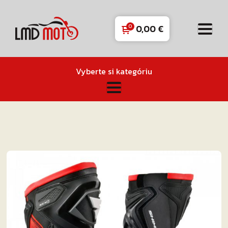
0,00
€
Vyberte si kategóriu