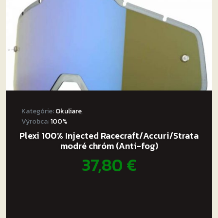
Balenie obsahuje náhradné číre sklo, tvrdené puzdro,
náhradnú gumovú ochranu nosa a vrecko z
mikrovlákna
.
Do detailu prepracované jedinečné okuliare od
renomovanej značky.
Kategórie:
Okuliare
,
Výrobca:
100%
Plexi 100% Injected Racecraft/Accuri/Strata
modré chróm (Anti-fog)
37,80
€