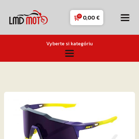
0,00
€
Vyberte si kategóriu