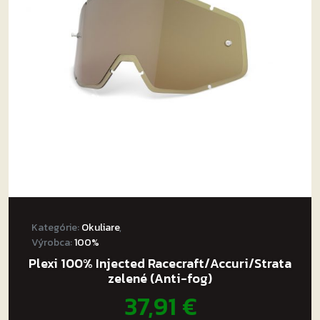
Kategórie:
Okuliare
,
Výrobca:
100%
Plexi 100% Injected Racecraft/Accuri/Strata
zelené (Anti-fog)
37,91
€