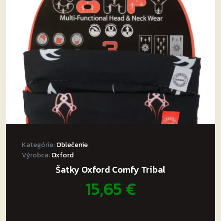
môžete
vybrať
na
stránke
produktu.
Kategórie:
Oblečenie
,
Výrobca:
Oxford
Šatky Oxford Comfy Tribal
15,65
€