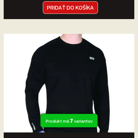
PRIDAŤ DO KOŠÍKA
7
Produkt má
variantov