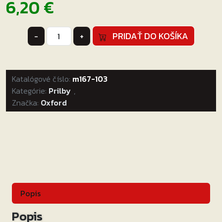
6,20
€
množstvo
PRIDAŤ DO KOŠÍKA
-
+
Kukla
Balaclava
bavlna,
Katalógové číslo:
OXFORD
m167-103
Kategórie:
(čierna)
Prilby
,
Značka:
Oxford
Popis
Popis