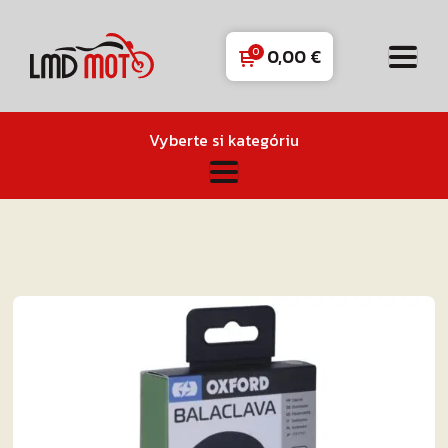
0,00
€
Vyberte si kategóriu