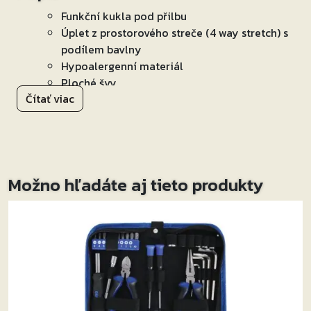
Funkční kukla pod přilbu
Úplet z prostorového streče (4 way stretch) s
podílem bavlny
Hypoalergenní materiál
Ploché švy
Čítať viac
Možno hľadáte aj tieto produkty